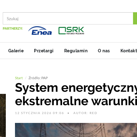
PARTNERZY:
Galerie
Przetargi
Regulamin
O nas
Kontakt
Start
Źródło: PAP
System energetyczn
ekstremalne warunk
12 STYCZNIA 2026 09:06
AUTOR: RED