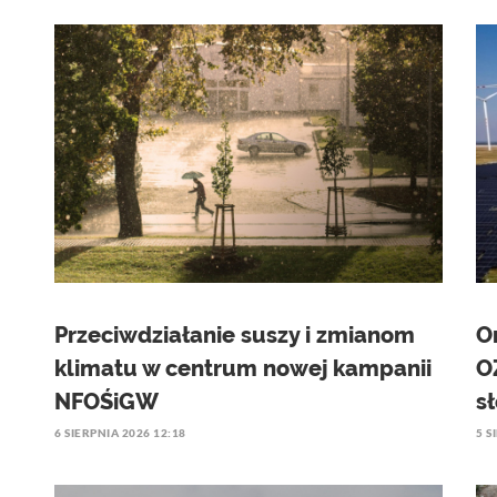
Przeciwdziałanie suszy i zmianom
O
klimatu w centrum nowej kampanii
O
NFOŚiGW
s
6 SIERPNIA 2026 12:18
5 S