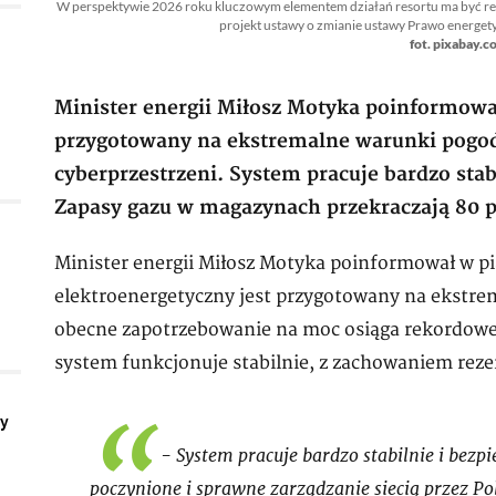
W perspektywie 2026 roku kluczowym elementem działań resortu ma być re
projekt ustawy o zmianie ustawy Prawo energet
fot. pixabay.c
Minister energii Miłosz Motyka poinformował
przygotowany na ekstremalne warunki pogod
cyberprzestrzeni. System pracuje bardzo stabi
Zapasy gazu w magazynach przekraczają 80 p
Minister energii Miłosz Motyka poinformował w pią
elektroenergetyczny jest przygotowany na ekstre
obecne zapotrzebowanie na moc osiąga rekordowe 
system funkcjonuje stabilnie, z zachowaniem reze
ły
- System pracuje bardzo stabilnie i bezpie
poczynione i sprawne zarządzanie siecią przez Pol