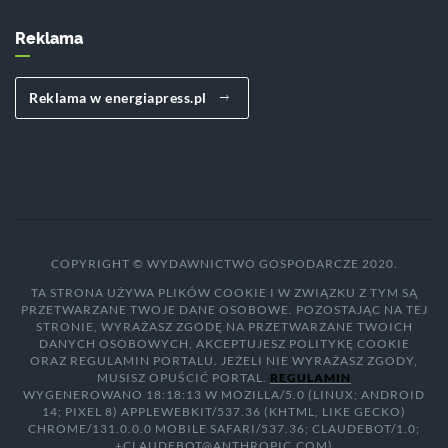
Reklama
Reklama w energiapress.pl
COPYRIGHT © WYDAWNICTWO GOSPODARCZE 2020.
TA STRONA UŻYWA PLIKÓW COOKIE I W ZWIĄZKU Z TYM SĄ
PRZETWARZANE TWOJE DANE OSOBOWE. POZOSTAJĄC NA TEJ
STRONIE, WYRAŻASZ ZGODĘ NA PRZETWARZANE TWOICH
DANYCH OSOBOWYCH, AKCEPTUJESZ POLITYKĘ COOKIE
ORAZ REGULAMIN PORTALU. JEŻELI NIE WYRAŻASZ ZGODY,
MUSISZ OPUŚCIĆ PORTAL.
REGULAMIN
WYGENEROWANO 18:18:13 W MOZILLA/5.0 (LINUX; ANDROID
14; PIXEL 8) APPLEWEBKIT/537.36 (KHTML, LIKE GECKO)
CHROME/131.0.0.0 MOBILE SAFARI/537.36; CLAUDEBOT/1.0;
+CLAUDEBOT@ANTHROPIC.COM)