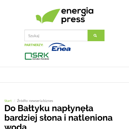
PARTNERZY:
Start
Źródło: newseria biznes
Do Bałtyku napłynęła
bardziej słona i natleniona
woda