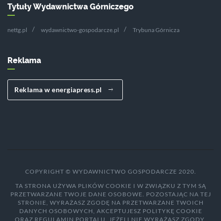
Tytuły Wydawnictwa Górniczego
nettg.pl
wydawnictwo-gospodarcze.pl
Trybuna Górnicza
Reklama
Reklama w energiapress.pl
COPYRIGHT © WYDAWNICTWO GOSPODARCZE 2020.
TA STRONA UŻYWA PLIKÓW COOKIE I W ZWIĄZKU Z TYM SĄ
PRZETWARZANE TWOJE DANE OSOBOWE. POZOSTAJĄC NA TEJ
STRONIE, WYRAŻASZ ZGODĘ NA PRZETWARZANE TWOICH
DANYCH OSOBOWYCH, AKCEPTUJESZ POLITYKĘ COOKIE
ORAZ REGULAMIN PORTALU. JEŻELI NIE WYRAŻASZ ZGODY,