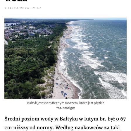
9 LIPCA 2026 09:47
Bałtyk jest specyficznym morzem, które jest płytkie
fot. nfośigw
Średni poziom wody w Bałtyku w lutym br. był o 67
cm niższy od normy. Według naukowców za taki