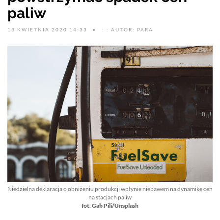
paliw
13 KWIETNIA 2020 14:33
: : AUTOR: PARA
Niedzielna deklaracja o obniżeniu produkcji wpłynie niebawem na dynamikę cen
na stacjach paliw
fot. Gab Pili/Unsplash