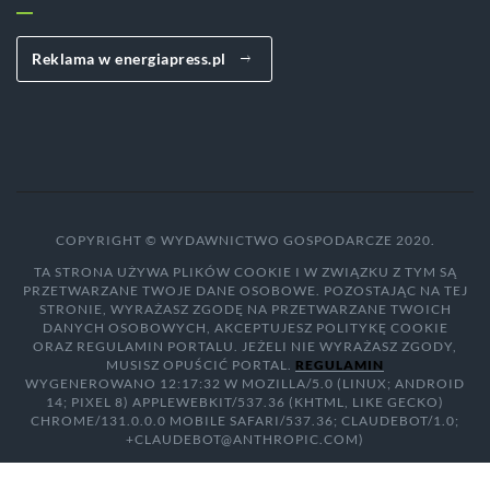
Reklama w energiapress.pl
COPYRIGHT © WYDAWNICTWO GOSPODARCZE 2020.
TA STRONA UŻYWA PLIKÓW COOKIE I W ZWIĄZKU Z TYM SĄ
PRZETWARZANE TWOJE DANE OSOBOWE. POZOSTAJĄC NA TEJ
STRONIE, WYRAŻASZ ZGODĘ NA PRZETWARZANE TWOICH
DANYCH OSOBOWYCH, AKCEPTUJESZ POLITYKĘ COOKIE
ORAZ REGULAMIN PORTALU. JEŻELI NIE WYRAŻASZ ZGODY,
MUSISZ OPUŚCIĆ PORTAL.
REGULAMIN
WYGENEROWANO 12:17:32 W MOZILLA/5.0 (LINUX; ANDROID
14; PIXEL 8) APPLEWEBKIT/537.36 (KHTML, LIKE GECKO)
CHROME/131.0.0.0 MOBILE SAFARI/537.36; CLAUDEBOT/1.0;
+CLAUDEBOT@ANTHROPIC.COM)