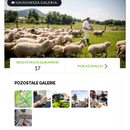
NAJNOWSZA GALERIA
WSZYSTKICH ALBUMÓW
POKAŻ WIĘCEJ
17
POZOSTAŁE GALERIE