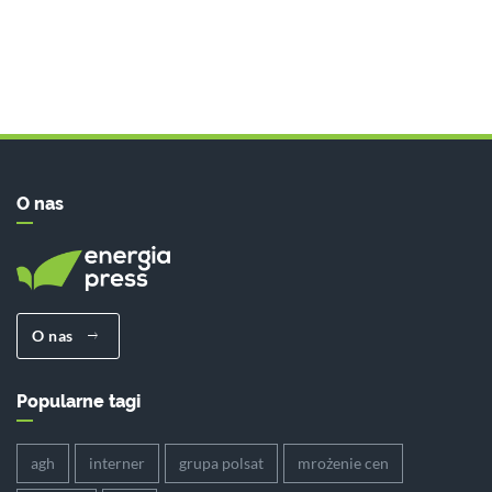
O nas
O nas
Popularne tagi
agh
interner
grupa polsat
mrożenie cen