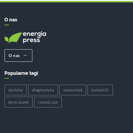
O nas
O nas
Popularne tagi
dychów
diagnostyka
samochód
tydzień3r
jerzy buzek
rozwój oze