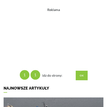
Reklama
1
1
idz do strony:
NAJNOWSZE ARTYKUŁY