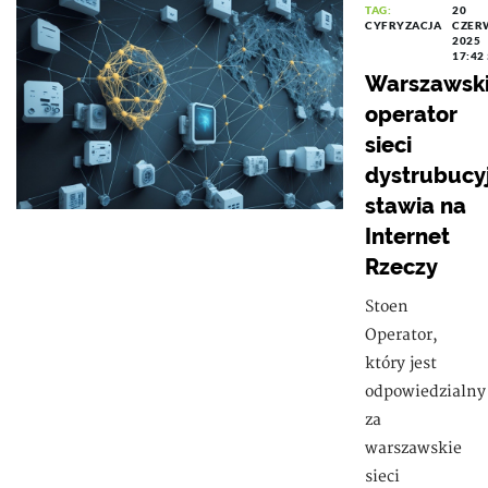
TAG:
20
CYFRYZACJA
CZER
2025
17:42
Warszawsk
operator
sieci
dystrubucy
stawia na
Internet
Rzeczy
Stoen
Operator,
który jest
odpowiedzialny
za
warszawskie
sieci