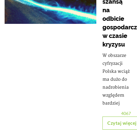
szansą
na
odbicie
gospodarc
w czasie
kryzysu
W obszarze
cyfryzacji
Polska wciąż
ma dużo do
nadrobienia
względem
bardziej
4067
Czytaj więcej