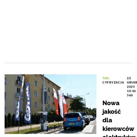
TAG:
22
CYFRYZACJA
GRUD
2025
10:46
560
Nowa
jakość
dla
kierowców