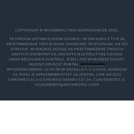
COPYRIGHT © WYDAWNICTWO GOSPODARCZE 2020.
TA STRONA UŻYWA PLIKÓW COOKIE I W ZWIĄZKU Z TYM SĄ
PRZETWARZANE TWOJE DANE OSOBOWE. POZOSTAJĄC NA TEJ
STRONIE, WYRAŻASZ ZGODĘ NA PRZETWARZANE TWOICH
DANYCH OSOBOWYCH, AKCEPTUJESZ POLITYKĘ COOKIE
ORAZ REGULAMIN PORTALU. JEŻELI NIE WYRAŻASZ ZGODY,
MUSISZ OPUŚCIĆ PORTAL.
REGULAMIN
WYGENEROWANO 16:54:00 W MOZILLA/5.0 (LINUX; ANDROID
14; PIXEL 8) APPLEWEBKIT/537.36 (KHTML, LIKE GECKO)
CHROME/131.0.0.0 MOBILE SAFARI/537.36; CLAUDEBOT/1.0;
+CLAUDEBOT@ANTHROPIC.COM)