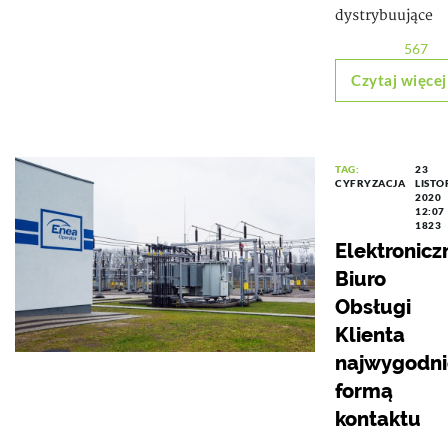
dystrybuujące
567
Czytaj więcej
TAG:
23
CYFRYZACJA
LISTO
2020
12:07
1823
Elektronicz
Biuro
Obsługi
Klienta
najwygodni
formą
kontaktu