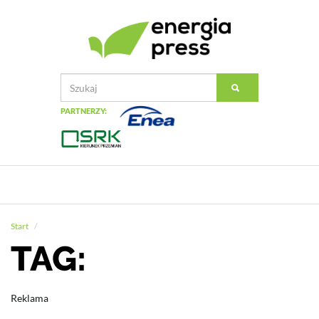
PARTNERZY:
Start
TAG:
Reklama