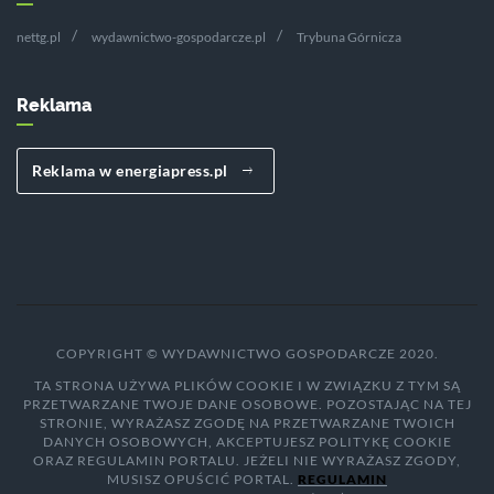
nettg.pl
wydawnictwo-gospodarcze.pl
Trybuna Górnicza
Reklama
Reklama w energiapress.pl
COPYRIGHT © WYDAWNICTWO GOSPODARCZE 2020.
TA STRONA UŻYWA PLIKÓW COOKIE I W ZWIĄZKU Z TYM SĄ
PRZETWARZANE TWOJE DANE OSOBOWE. POZOSTAJĄC NA TEJ
STRONIE, WYRAŻASZ ZGODĘ NA PRZETWARZANE TWOICH
DANYCH OSOBOWYCH, AKCEPTUJESZ POLITYKĘ COOKIE
ORAZ REGULAMIN PORTALU. JEŻELI NIE WYRAŻASZ ZGODY,
MUSISZ OPUŚCIĆ PORTAL.
REGULAMIN