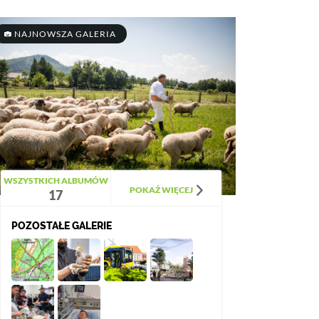
NAJNOWSZA GALERIA
WSZYSTKICH ALBUMÓW
POKAŻ WIĘCEJ
17
POZOSTAŁE GALERIE