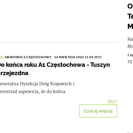
O
T
M
Na
Mo
7 S
AG:
OBWODNICA CZĘSTOCHOWY
10 KWIETNIA 2020 11:09
2917
72
o końca roku A1 Częstochowa - Tuszyn
rzejezdna
eneralna Dyrekcja Dróg Krajowych i
utostrad zapewnia, że do końca
2917
Czytaj więcej