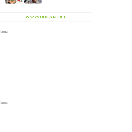
WSZYSTKIE GALERIE
klama
klama