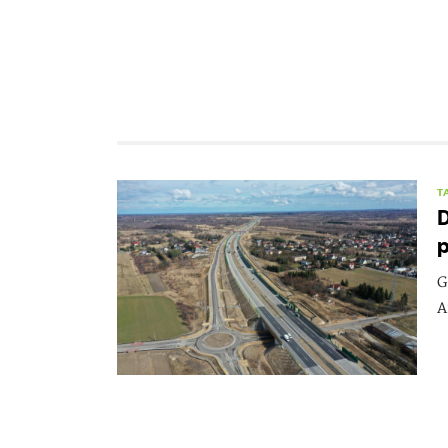
T
D
p
G
A