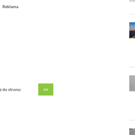
Re
Reklama
z do strony: