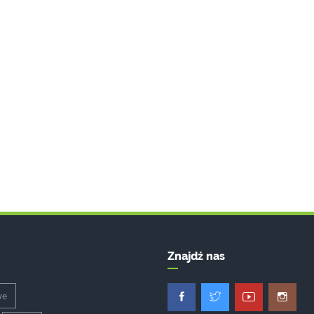
Znajdź nas
we