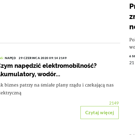
P
z
n
Po
wo
6 S
AG:
NAPĘD
29 CZERWCA 2020 09:14
2149
21
zym napędzić elektromobilność?
kumulatory, wodór...
ak biznes patrzy na śmiałe plany rządu i czekającą nas
lektryczną
2149
Czytaj więcej