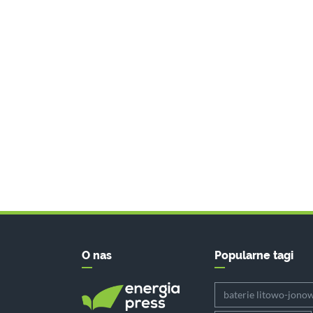
O nas
Popularne tagi
baterie litowo-jono