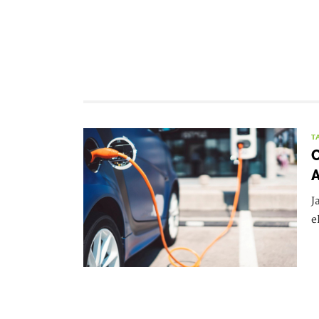
T
C
A
J
e