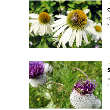
T
C
C
b
T
Ś
2
u