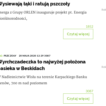
ysiewają łąki i ratują pszczoły
Re
nerga z Grupy ORLEN inauguruje projekt pt. Energia
ioróżnorodności,
1852
Czytaj więcej
AG:
PSZCZOŁY
20 MAJA 2020 12:29
3087
yrchczadeczka to najwyżej położona
Re
asieka w Beskidach
 Nadleśnictwie Wisła na terenie Karpackiego Banku
enów, 700 m nad poziomem
3087
Czytaj więcej