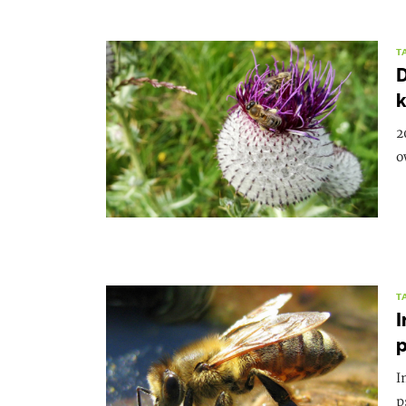
T
D
k
2
o
T
I
p
I
p