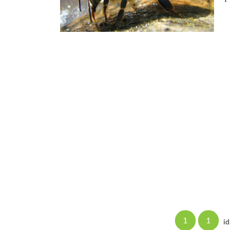
1
1
id