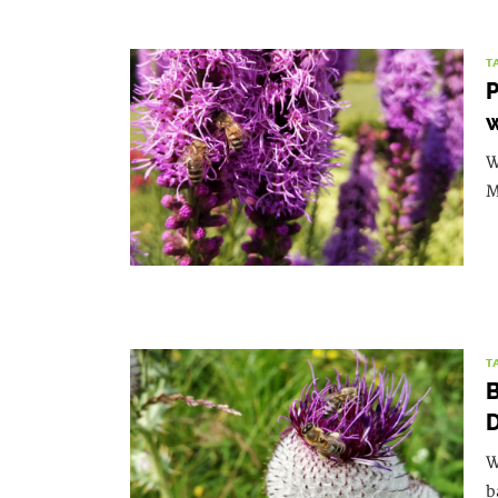
T
P
w
W
M
T
B
W
b