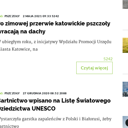
AG:
PSZCZOŁY
2 MAJA 2021 09:33
5242
o zimowej przerwie katowickie pszczoły
racają na dachy
 ubiegłym roku, z inicjatywy Wydziału Promocji Urzędu
iasta Katowice, na
5242
Czytaj więcej
AG:
PSZCZOŁY
27 GRUDNIA 2020 08:52
2088
artnictwo wpisano na Listę Światowego
Dziedzictwa UNESCO
ystarczyła garstka zapaleńców z Polski i Białorusi, żeby
artnictwo