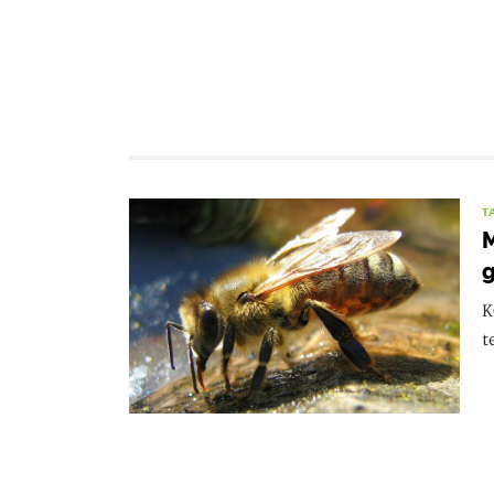
T
M
g
K
t