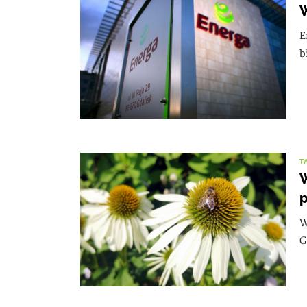
W
E
b
T
W
p
W
G