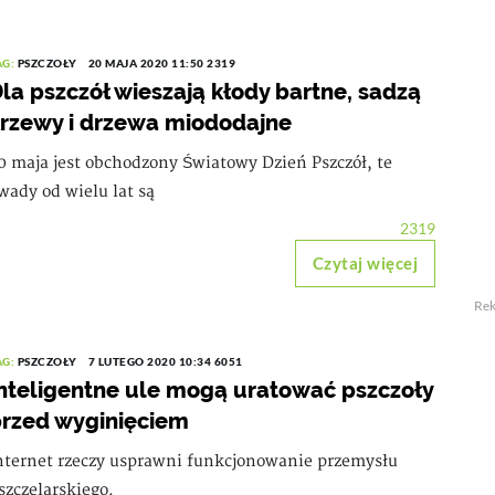
AG:
PSZCZOŁY
20 MAJA 2020 11:50
2319
la pszczół wieszają kłody bartne, sadzą
rzewy i drzewa miododajne
0 maja jest obchodzony Światowy Dzień Pszczół, te
wady od wielu lat są
2319
Czytaj więcej
Re
AG:
PSZCZOŁY
7 LUTEGO 2020 10:34
6051
nteligentne ule mogą uratować pszczoły
rzed wyginięciem
nternet rzeczy usprawni funkcjonowanie przemysłu
szczelarskiego.