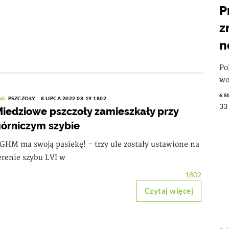
P
z
n
Po
wo
6 S
AG:
PSZCZOŁY
8 LIPCA 2022 08:19
1802
33
iedziowe pszczoły zamieszkały przy
órniczym szybie
GHM ma swoją pasiekę! – trzy ule zostały ustawione na
erenie szybu LVI w
1802
Czytaj więcej