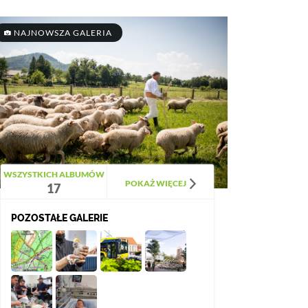
NAJNOWSZA GALERIA
WSZYSTKICH ALBUMÓW
POKAŻ WIĘCEJ
17
POZOSTAŁE GALERIE