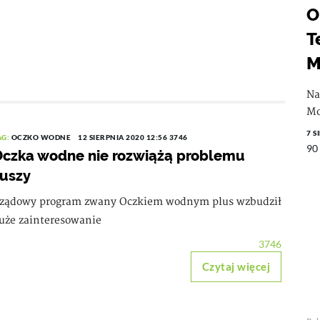
O
T
M
Na
Mo
7 S
AG:
OCZKO WODNE
12 SIERPNIA 2020 12:56
3746
90
czka wodne nie rozwiążą problemu
uszy
ządowy program zwany Oczkiem wodnym plus wzbudził
uże zainteresowanie
3746
Czytaj więcej