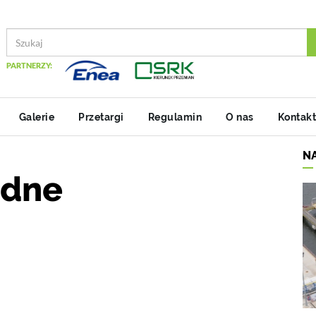
PARTNERZY:
Galerie
Przetargi
Regulamin
O nas
Kontakt
N
odne