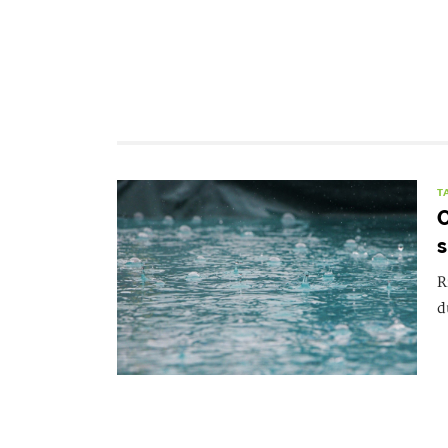
T
O
s
R
d