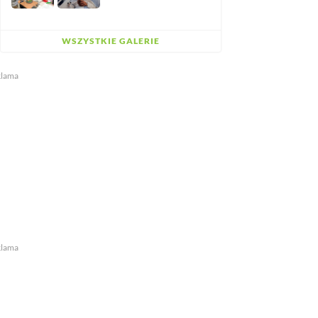
WSZYSTKIE GALERIE
klama
klama