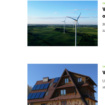
T
W
o
M
z
T
U
s