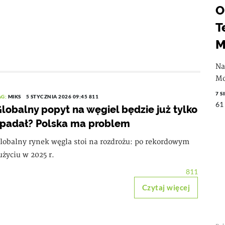
O
T
M
Na
Mo
7 S
AG:
MIKS
5 STYCZNIA 2026 09:45
811
61
lobalny popyt na węgiel będzie już tylko
padał? Polska ma problem
lobalny rynek węgla stoi na rozdrożu: po rekordowym
użyciu w 2025 r.
811
Czytaj więcej