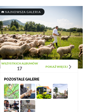
NAJNOWSZA GALERIA
WSZYSTKICH ALBUMÓW
POKAŻ WIĘCEJ
17
POZOSTAŁE GALERIE