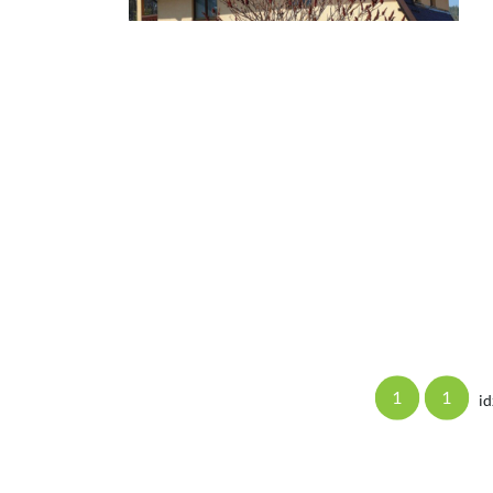
1
1
id