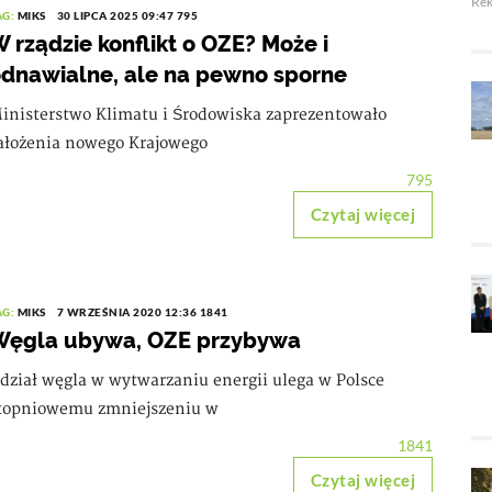
Re
AG:
MIKS
30 LIPCA 2025 09:47
795
 rządzie konflikt o OZE? Może i
dnawialne, ale na pewno sporne
inisterstwo Klimatu i Środowiska zaprezentowało
ałożenia nowego Krajowego
795
Czytaj więcej
AG:
MIKS
7 WRZEŚNIA 2020 12:36
1841
Węgla ubywa, OZE przybywa
dział węgla w wytwarzaniu energii ulega w Polsce
topniowemu zmniejszeniu w
1841
Czytaj więcej