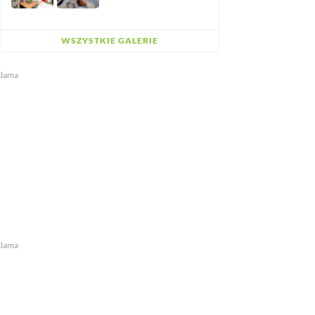
WSZYSTKIE GALERIE
klama
klama