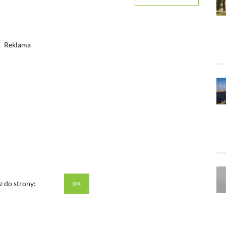
Reklama
z do strony: