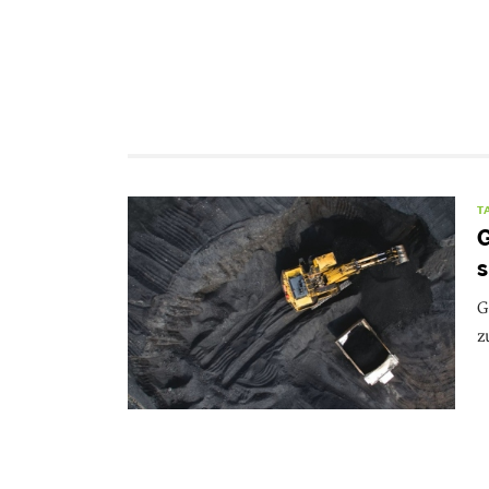
T
G
s
G
z