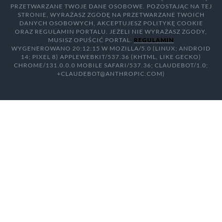
PRZETWARZANE TWOJE DANE OSOBOWE. POZOSTAJĄC NA TEJ
STRONIE, WYRAŻASZ ZGODĘ NA PRZETWARZANE TWOICH
DANYCH OSOBOWYCH, AKCEPTUJESZ POLITYKĘ COOKIE
ORAZ REGULAMIN PORTALU. JEŻELI NIE WYRAŻASZ ZGODY,
MUSISZ OPUŚCIĆ PORTAL.
REGULAMIN
WYGENEROWANO 20:12:15 W MOZILLA/5.0 (LINUX; ANDROID
14; PIXEL 8) APPLEWEBKIT/537.36 (KHTML, LIKE GECKO)
CHROME/131.0.0.0 MOBILE SAFARI/537.36; CLAUDEBOT/1.0;
+CLAUDEBOT@ANTHROPIC.COM)