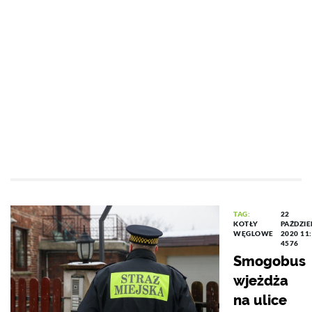
TAG:
22
KOTŁY
PAŹDZIE
WĘGLOWE
2020 11
4576
Smogobus
wjeżdża
na ulice