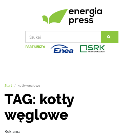
PARTNERZY:
Start
kotły węglowe
TAG: kotły
węglowe
Reklama