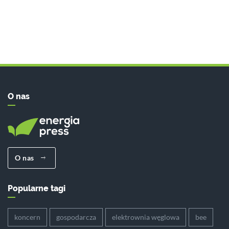
O nas
O nas
Popularne tagi
koncern
gospodarcza
elektrownia węglowa
bee