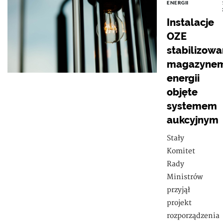
ENERGII
Instalacje
OZE
stabilizow
magazyne
energii
objęte
systemem
aukcyjnym
Stały
Komitet
Rady
Ministrów
przyjął
projekt
rozporządzenia