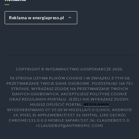
Reklama w energiapress.pl
COPYRIGHT © WYDAWNICTWO GOSPODARCZE 2020.
TA STRONA UŻYWA PLIKÓW COOKIE I W ZWIĄZKU Z TYM SĄ
PRZETWARZANE TWOJE DANE OSOBOWE. POZOSTAJĄC NA TEJ
STRONIE, WYRAŻASZ ZGODĘ NA PRZETWARZANE TWOICH
DANYCH OSOBOWYCH, AKCEPTUJESZ POLITYKĘ COOKIE
ORAZ REGULAMIN PORTALU. JEŻELI NIE WYRAŻASZ ZGODY,
MUSISZ OPUŚCIĆ PORTAL.
REGULAMIN
WYGENEROWANO 07:35:00 W MOZILLA/5.0 (LINUX; ANDROID
14; PIXEL 8) APPLEWEBKIT/537.36 (KHTML, LIKE GECKO)
CHROME/131.0.0.0 MOBILE SAFARI/537.36; CLAUDEBOT/1.0;
+CLAUDEBOT@ANTHROPIC.COM)