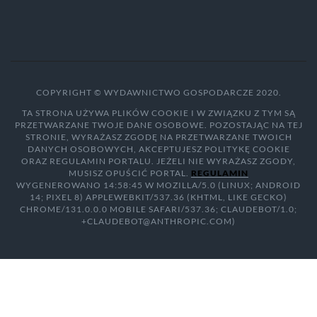
COPYRIGHT © WYDAWNICTWO GOSPODARCZE 2020.
TA STRONA UŻYWA PLIKÓW COOKIE I W ZWIĄZKU Z TYM SĄ
PRZETWARZANE TWOJE DANE OSOBOWE. POZOSTAJĄC NA TEJ
STRONIE, WYRAŻASZ ZGODĘ NA PRZETWARZANE TWOICH
DANYCH OSOBOWYCH, AKCEPTUJESZ POLITYKĘ COOKIE
ORAZ REGULAMIN PORTALU. JEŻELI NIE WYRAŻASZ ZGODY,
MUSISZ OPUŚCIĆ PORTAL.
REGULAMIN
WYGENEROWANO 14:58:45 W MOZILLA/5.0 (LINUX; ANDROID
14; PIXEL 8) APPLEWEBKIT/537.36 (KHTML, LIKE GECKO)
CHROME/131.0.0.0 MOBILE SAFARI/537.36; CLAUDEBOT/1.0;
+CLAUDEBOT@ANTHROPIC.COM)