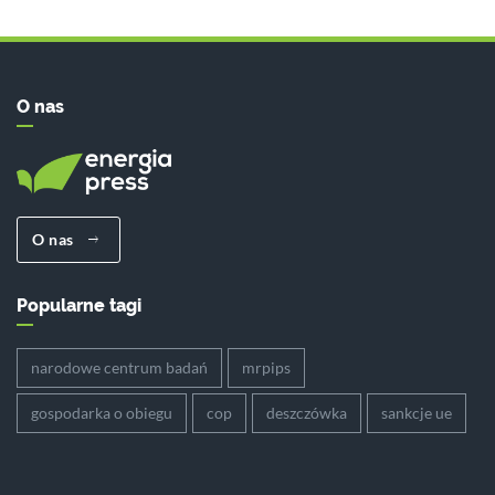
O nas
O nas
Popularne tagi
narodowe centrum badań
mrpips
gospodarka o obiegu
cop
deszczówka
sankcje ue