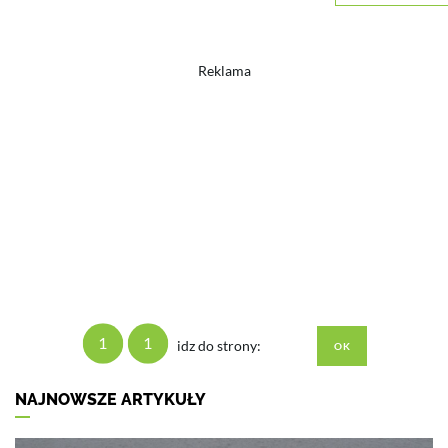
Reklama
1
1
idz do strony:
NAJNOWSZE ARTYKUŁY