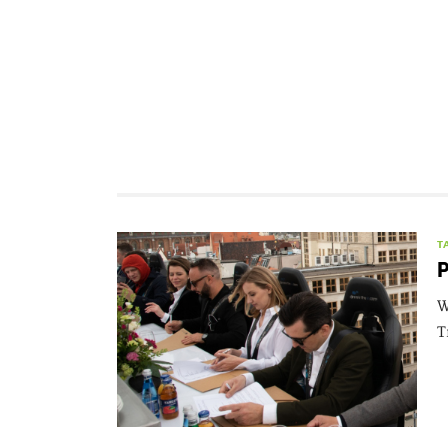
T
P
W
T