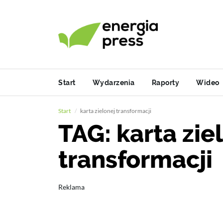
Start
Wydarzenia
Raporty
Wideo
Start
karta zielonej transformacji
TAG: karta zie
transformacji
Reklama