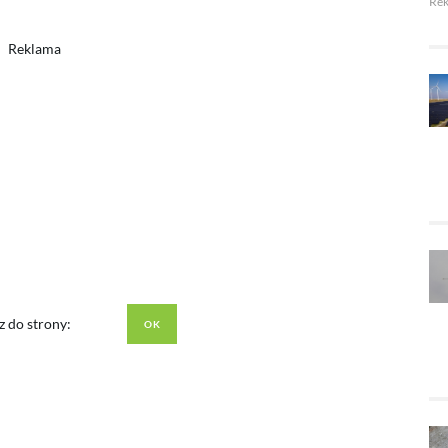
Re
Reklama
z do strony: