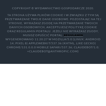
COPYRIGHT © WYDAWNICTWO GOSPODARCZE 2020.
TA STRONA UŻYWA PLIKÓW COOKIE I W ZWIĄZKU Z TYM SĄ
PRZETWARZANE TWOJE DANE OSOBOWE. POZOSTAJĄC NA TEJ
STRONIE, WYRAŻASZ ZGODĘ NA PRZETWARZANE TWOICH
DANYCH OSOBOWYCH, AKCEPTUJESZ POLITYKĘ COOKIE
ORAZ REGULAMIN PORTALU. JEŻELI NIE WYRAŻASZ ZGODY,
MUSISZ OPUŚCIĆ PORTAL.
REGULAMIN
WYGENEROWANO 11:20:27 W MOZILLA/5.0 (LINUX; ANDROID
14; PIXEL 8) APPLEWEBKIT/537.36 (KHTML, LIKE GECKO)
CHROME/131.0.0.0 MOBILE SAFARI/537.36; CLAUDEBOT/1.0;
+CLAUDEBOT@ANTHROPIC.COM)