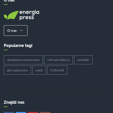
O nas
O nas
Popularne tagi
akademia wodorowa
infrastruktura
podatki
góra gipsowa
nask
trybunał
Znajdź nas