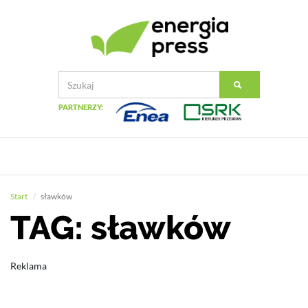
PARTNERZY:
Start
sławków
TAG: sławków
Reklama