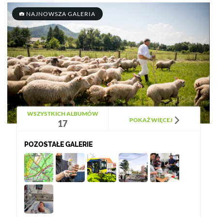
NAJNOWSZA GALERIA
WSZYSTKICH ALBUMÓW
POKAŻ WIĘCEJ
17
POZOSTAŁE GALERIE