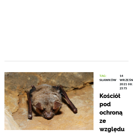
TAG:
14
SŁAWKÓW
WRZEŚN
2021 08
2575
Kościół
pod
ochroną
ze
względu