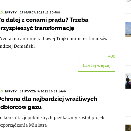
Re
AG:
TARYFY
27 MARCA 2025 13:30
488
o dalej z cenami prądu? Trzeba
rzyspieszyć transformację
czoraj na antenie radiowej Trójki minister finansów
ndrzej Domański
488
Czytaj więcej
AG:
TARYFY
18 STYCZNIA 2022 10:11
1660
chrona dla najbardziej wrażliwych
dbiorców gazu
o konsultacji publicznych przekazany został projekt
ozporządzenia Ministra