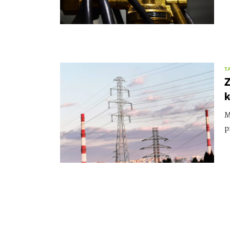
T
Z
k
M
p