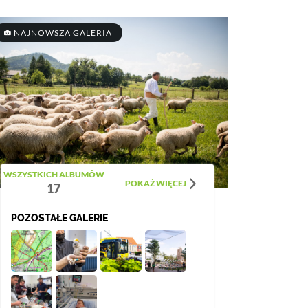
NAJNOWSZA GALERIA
WSZYSTKICH ALBUMÓW
POKAŻ WIĘCEJ
17
POZOSTAŁE GALERIE