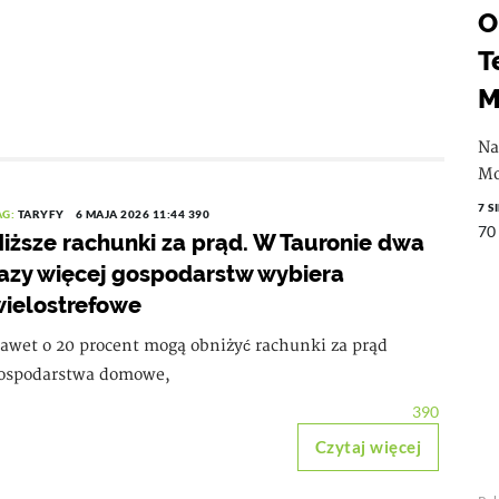
O
T
M
Na
Mo
7 S
AG:
TARYFY
6 MAJA 2026 11:44
390
70
iższe rachunki za prąd. W Tauronie dwa
azy więcej gospodarstw wybiera
ielostrefowe
awet o 20 procent mogą obniżyć rachunki za prąd
ospodarstwa domowe,
390
Czytaj więcej