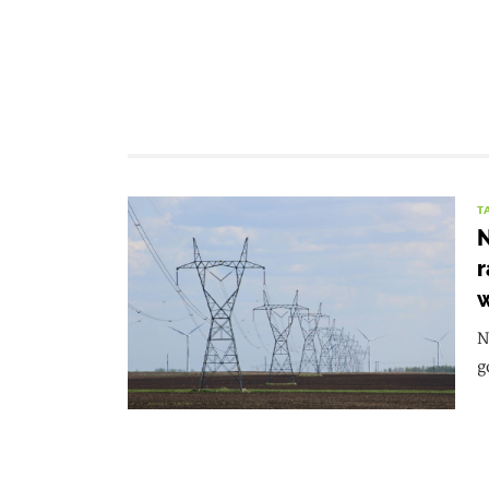
T
N
r
w
N
g