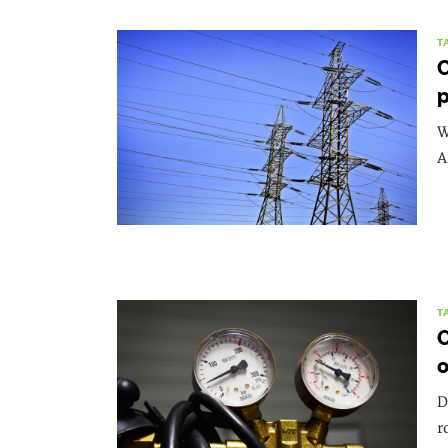
T
C
p
W
A
T
O
o
D
r