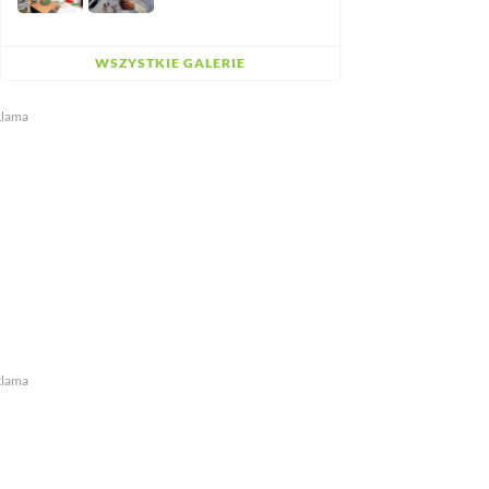
WSZYSTKIE GALERIE
klama
klama