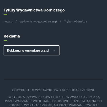
Tytuły Wydawnictwa Górniczego
nettg.pl
wydawnictwo-gospodarcze.pl
Trybuna Górnicza
Reklama
Reklama w energiapress.pl
COPYRIGHT © WYDAWNICTWO GOSPODARCZE 2020.
TA STRONA UŻYWA PLIKÓW COOKIE I W ZWIĄZKU Z TYM SĄ
PRZETWARZANE TWOJE DANE OSOBOWE. POZOSTAJĄC NA TEJ
STRONIE, WYRAŻASZ ZGODĘ NA PRZETWARZANE TWOICH