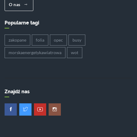
O nas
Popularne tagi
zakopane
folia
opec
busy
morskaenergetykawiatrowa
wot
Znajdź nas