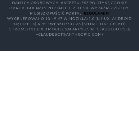
DANYCH OSOBOWYCH, AKCEPTUJESZ POLITYKĘ COOKIE
ORAZ REGULAMIN PORTALU. JEŻELI NIE WYRAŻASZ ZGODY,
MUSISZ OPUŚCIĆ PORTAL.
REGULAMIN
WYGENEROWANO 10:49:47 W MOZILLA/5.0 (LINUX; ANDROID
14; PIXEL 8) APPLEWEBKIT/537.36 (KHTML, LIKE GECKO)
CHROME/131.0.0.0 MOBILE SAFARI/537.36; CLAUDEBOT/1.0;
+CLAUDEBOT@ANTHROPIC.COM)