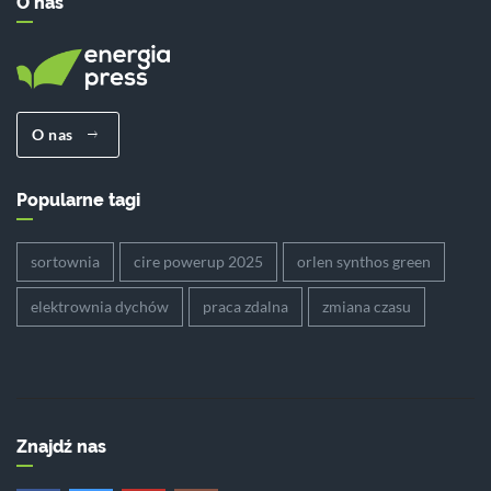
O nas
O nas
Popularne tagi
sortownia
cire powerup 2025
orlen synthos green
elektrownia dychów
praca zdalna
zmiana czasu
Znajdź nas