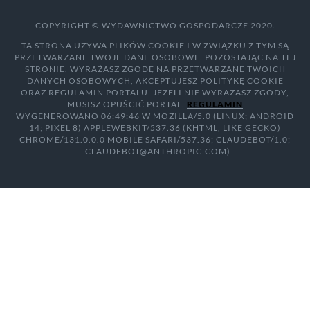
COPYRIGHT © WYDAWNICTWO GOSPODARCZE 2020.
TA STRONA UŻYWA PLIKÓW COOKIE I W ZWIĄZKU Z TYM SĄ
PRZETWARZANE TWOJE DANE OSOBOWE. POZOSTAJĄC NA TEJ
STRONIE, WYRAŻASZ ZGODĘ NA PRZETWARZANE TWOICH
DANYCH OSOBOWYCH, AKCEPTUJESZ POLITYKĘ COOKIE
ORAZ REGULAMIN PORTALU. JEŻELI NIE WYRAŻASZ ZGODY,
MUSISZ OPUŚCIĆ PORTAL.
REGULAMIN
WYGENEROWANO 06:49:46 W MOZILLA/5.0 (LINUX; ANDROID
14; PIXEL 8) APPLEWEBKIT/537.36 (KHTML, LIKE GECKO)
CHROME/131.0.0.0 MOBILE SAFARI/537.36; CLAUDEBOT/1.0;
+CLAUDEBOT@ANTHROPIC.COM)