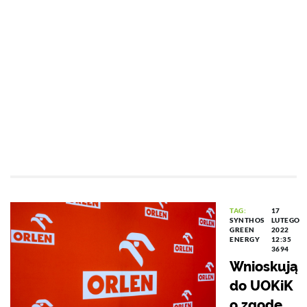
TAG:
17
SYNTHOS
LUTEGO
GREEN
2022
ENERGY
12:35
3694
Wnioskują
do UOKiK
o zgodę