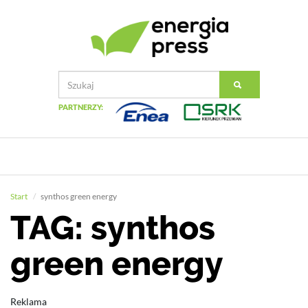
PARTNERZY:
Start
synthos green energy
TAG: synthos
green energy
Reklama