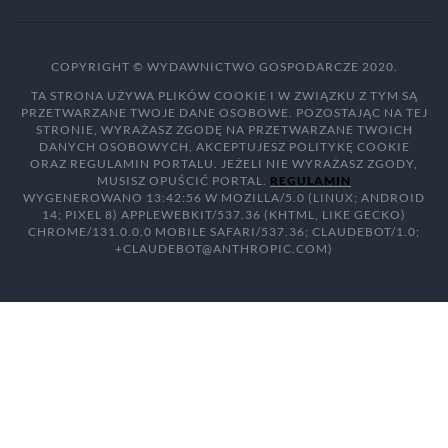
COPYRIGHT © WYDAWNICTWO GOSPODARCZE 2020.
TA STRONA UŻYWA PLIKÓW COOKIE I W ZWIĄZKU Z TYM SĄ
PRZETWARZANE TWOJE DANE OSOBOWE. POZOSTAJĄC NA TEJ
STRONIE, WYRAŻASZ ZGODĘ NA PRZETWARZANE TWOICH
DANYCH OSOBOWYCH, AKCEPTUJESZ POLITYKĘ COOKIE
ORAZ REGULAMIN PORTALU. JEŻELI NIE WYRAŻASZ ZGODY,
MUSISZ OPUŚCIĆ PORTAL.
REGULAMIN
WYGENEROWANO 13:42:56 W MOZILLA/5.0 (LINUX; ANDROID
14; PIXEL 8) APPLEWEBKIT/537.36 (KHTML, LIKE GECKO)
CHROME/131.0.0.0 MOBILE SAFARI/537.36; CLAUDEBOT/1.0;
+CLAUDEBOT@ANTHROPIC.COM)