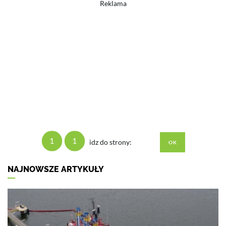
Reklama
1
1
idz do strony:
NAJNOWSZE ARTYKUŁY