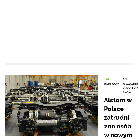
TAG:
13
ALSTROM
PAŹDZIER
2022 12:4
1454
Alstom w
Polsce
zatrudni
200 osób
w nowym