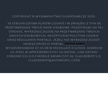
COPYRIGHT © WYDAWNICTWO GOSPODARCZE 2020.
TA STRONA UŻYWA PLIKÓW COOKIE I W ZWIĄZKU Z TYM SĄ
PRZETWARZANE TWOJE DANE OSOBOWE. POZOSTAJĄC NA TEJ
STRONIE, WYRAŻASZ ZGODĘ NA PRZETWARZANE TWOICH
DANYCH OSOBOWYCH, AKCEPTUJESZ POLITYKĘ COOKIE
ORAZ REGULAMIN PORTALU. JEŻELI NIE WYRAŻASZ ZGODY,
MUSISZ OPUŚCIĆ PORTAL.
REGULAMIN
WYGENEROWANO 07:41:08 W MOZILLA/5.0 (LINUX; ANDROID
14; PIXEL 8) APPLEWEBKIT/537.36 (KHTML, LIKE GECKO)
CHROME/131.0.0.0 MOBILE SAFARI/537.36; CLAUDEBOT/1.0;
+CLAUDEBOT@ANTHROPIC.COM)