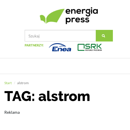
PARTNERZY:
Start
alstrom
TAG: alstrom
Reklama