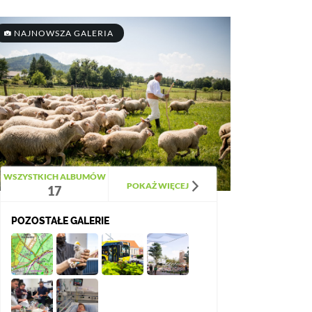
NAJNOWSZA GALERIA
WSZYSTKICH ALBUMÓW
POKAŻ WIĘCEJ
17
POZOSTAŁE GALERIE