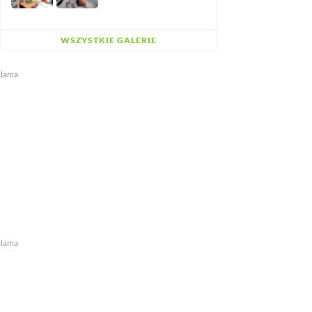
WSZYSTKIE GALERIE
klama
klama