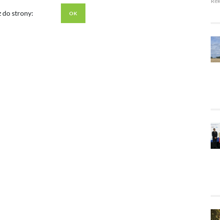
Re
z do strony: