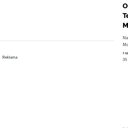
O
T
M
Na
Mo
7 S
Reklama
35