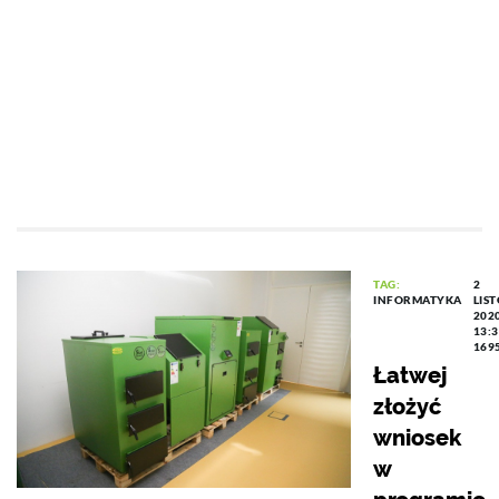
TAG:
2
INFORMATYKA
LIS
202
13:
169
Łatwej
złożyć
wniosek
w