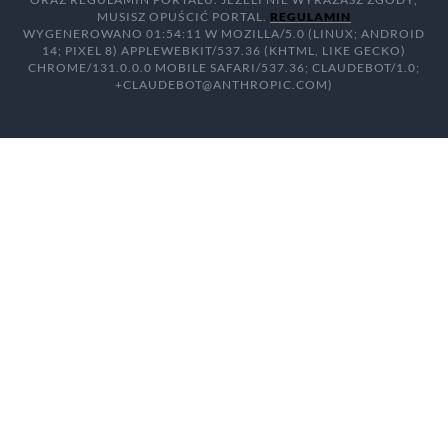
MUSISZ OPUŚCIĆ PORTAL.
REGULAMIN
WYGENEROWANO 01:54:11 W MOZILLA/5.0 (LINUX; ANDROID
14; PIXEL 8) APPLEWEBKIT/537.36 (KHTML, LIKE GECKO)
CHROME/131.0.0.0 MOBILE SAFARI/537.36; CLAUDEBOT/1.0;
+CLAUDEBOT@ANTHROPIC.COM)