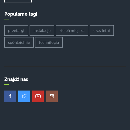
Popularne tagi
przetargi
instalacje
zieleń miejska
czas letni
spółdzielnie
technilogia
Znajdź nas