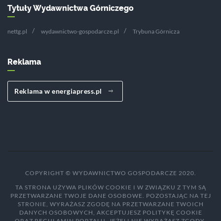
Tytuły Wydawnictwa Górniczego
nettg.pl
wydawnictwo-gospodarcze.pl
Trybuna Górnicza
Reklama
Reklama w energiapress.pl
COPYRIGHT © WYDAWNICTWO GOSPODARCZE 2020.
TA STRONA UŻYWA PLIKÓW COOKIE I W ZWIĄZKU Z TYM SĄ
PRZETWARZANE TWOJE DANE OSOBOWE. POZOSTAJĄC NA TEJ
STRONIE, WYRAŻASZ ZGODĘ NA PRZETWARZANE TWOICH
DANYCH OSOBOWYCH, AKCEPTUJESZ POLITYKĘ COOKIE
ORAZ REGULAMIN PORTALU. JEŻELI NIE WYRAŻASZ ZGODY,