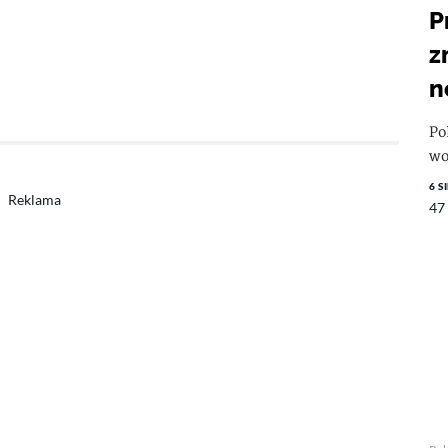
P
z
n
Po
wo
6 S
Reklama
47