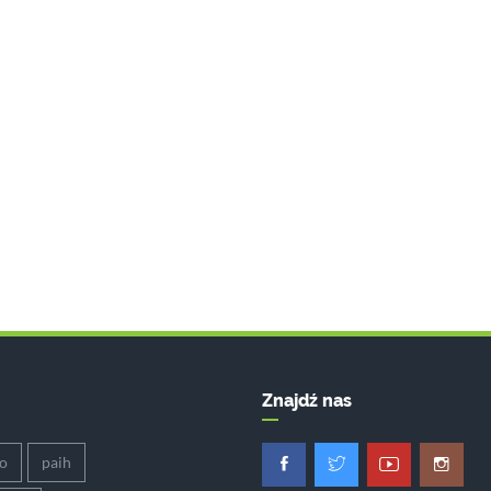
Znajdź nas
co
paih