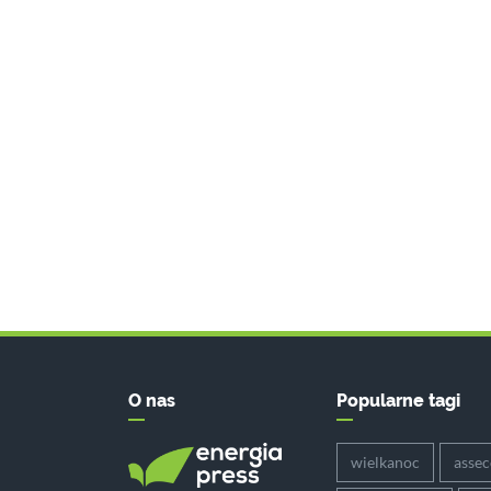
O nas
Popularne tagi
wielkanoc
asse