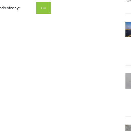
Re
z do strony: