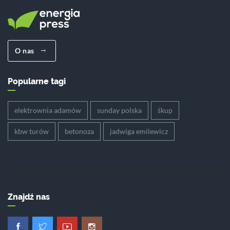
O nas
Popularne tagi
elektrownia adamów
sunday polska
śkup
kbw turów
betonoza
jadwiga emilewicz
Znajdź nas