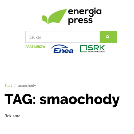
PARTNERZY:
Start
smaochody
TAG: smaochody
Reklama