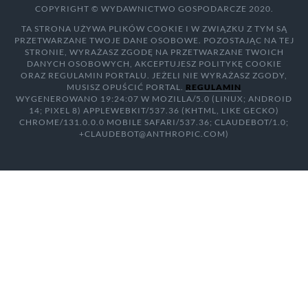
COPYRIGHT © WYDAWNICTWO GOSPODARCZE 2020.
TA STRONA UŻYWA PLIKÓW COOKIE I W ZWIĄZKU Z TYM SĄ
PRZETWARZANE TWOJE DANE OSOBOWE. POZOSTAJĄC NA TEJ
STRONIE, WYRAŻASZ ZGODĘ NA PRZETWARZANE TWOICH
DANYCH OSOBOWYCH, AKCEPTUJESZ POLITYKĘ COOKIE
ORAZ REGULAMIN PORTALU. JEŻELI NIE WYRAŻASZ ZGODY,
MUSISZ OPUŚCIĆ PORTAL.
REGULAMIN
WYGENEROWANO 19:24:07 W MOZILLA/5.0 (LINUX; ANDROID
14; PIXEL 8) APPLEWEBKIT/537.36 (KHTML, LIKE GECKO)
CHROME/131.0.0.0 MOBILE SAFARI/537.36; CLAUDEBOT/1.0;
+CLAUDEBOT@ANTHROPIC.COM)