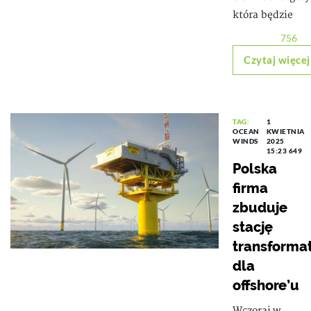
która będzie
756
Czytaj więcej
TAG:
1
OCEAN
KWIETNIA
WINDS
2025
15:23
649
Polska
firma
zbuduje
stację
transforma
dla
offshore’u
Wczoraj w