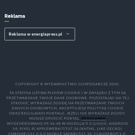
Reklama
Reklama w energiapress.pl
COPYRIGHT © WYDAWNICTWO GOSPODARCZE 2020.
TA STRONA UŻYWA PLIKÓW COOKIE I W ZWIĄZKU Z TYM SĄ
PRZETWARZANE TWOJE DANE OSOBOWE. POZOSTAJĄC NA TEJ
STRONIE, WYRAŻASZ ZGODĘ NA PRZETWARZANE TWOICH
DANYCH OSOBOWYCH, AKCEPTUJESZ POLITYKĘ COOKIE
ORAZ REGULAMIN PORTALU. JEŻELI NIE WYRAŻASZ ZGODY,
MUSISZ OPUŚCIĆ PORTAL.
REGULAMIN
WYGENEROWANO 09:36:48 W MOZILLA/5.0 (LINUX; ANDROID
14; PIXEL 8) APPLEWEBKIT/537.36 (KHTML, LIKE GECKO)
CHROME/131.0.0.0 MOBILE SAFARI/537.36; CLAUDEBOT/1.0;