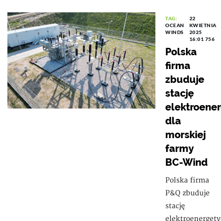
TAG:
22
OCEAN
KWIETNIA
WINDS
2025
16:01
756
Polska
firma
zbuduje
stację
elektroene
dla
morskiej
farmy
BC-Wind
Polska firma
P&Q zbuduje
stację
elektroenergety