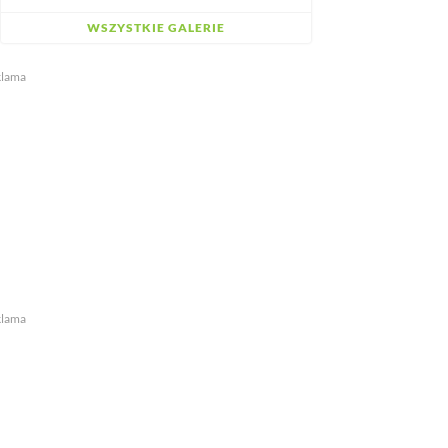
WSZYSTKIE GALERIE
klama
klama