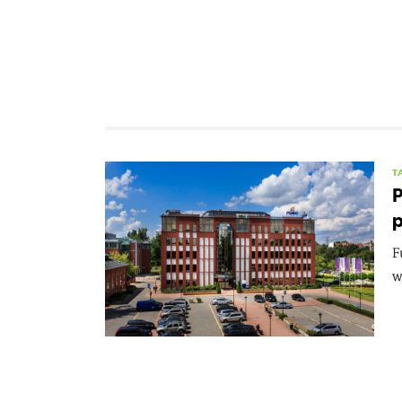
T
P
F
w