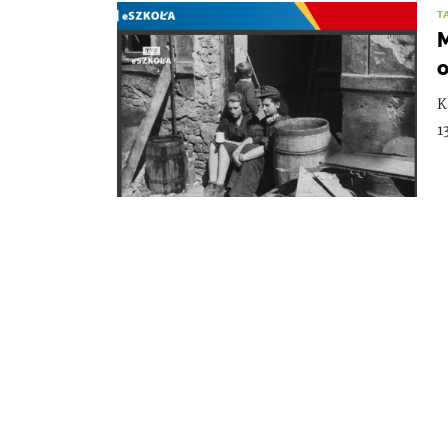
T
M
o
K
1