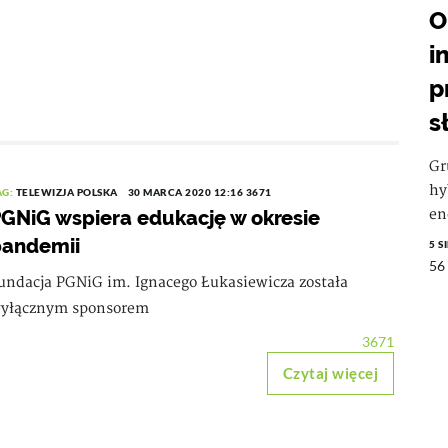
O
i
p
s
Gr
hy
AG:
TELEWIZJA POLSKA
30 MARCA 2020 12:16
3671
GNiG wspiera edukację w okresie
en
pandemii
5 S
56
undacja PGNiG im. Ignacego Łukasiewicza została
yłącznym sponsorem
3671
Czytaj więcej