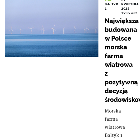
BAŁTYK
KWIETNIA
1
2025
19:09
632
Największa
budowana
w Polsce
morska
farma
wiatrowa
z
pozytywną
decyzją
środowisk
Morska
farma
wiatrowa
Bałtyk 1