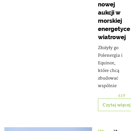
nowej
aukcji w
morskiej
energetyce
wiatrowej
Złożyły go
Polenergia i
Equinor,
które chcą
zbudować
wspólnie
619
Czytaj więcej
TAG:
29