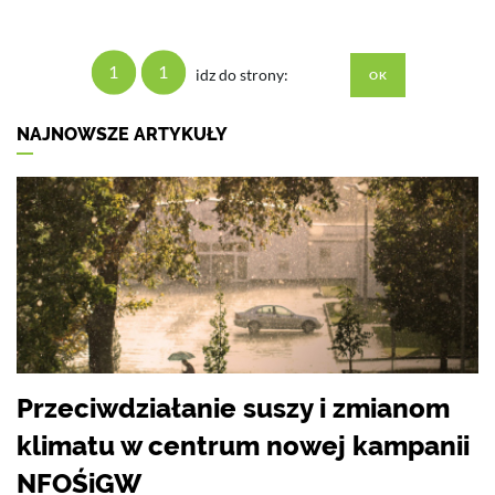
1
1
idz do strony:
NAJNOWSZE ARTYKUŁY
Przeciwdziałanie suszy i zmianom
klimatu w centrum nowej kampanii
NFOŚiGW