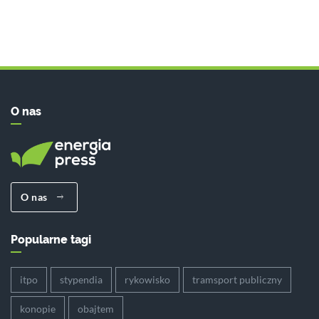
O nas
O nas
Popularne tagi
itpo
stypendia
rykowisko
tramsport publiczny
konopie
obajtem