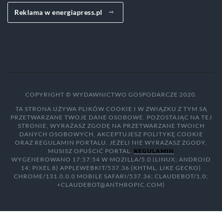
Reklama w energiapress.pl
COPYRIGHT © WYDAWNICTWO GOSPODARCZE 2020.
TA STRONA UŻYWA PLIKÓW COOKIE I W ZWIĄZKU Z TYM SĄ
PRZETWARZANE TWOJE DANE OSOBOWE. POZOSTAJĄC NA TEJ
STRONIE, WYRAŻASZ ZGODĘ NA PRZETWARZANE TWOICH
DANYCH OSOBOWYCH, AKCEPTUJESZ POLITYKĘ COOKIE
ORAZ REGULAMIN PORTALU. JEŻELI NIE WYRAŻASZ ZGODY,
MUSISZ OPUŚCIĆ PORTAL.
REGULAMIN
WYGENEROWANO 17:57:54 W MOZILLA/5.0 (LINUX; ANDROID
14; PIXEL 8) APPLEWEBKIT/537.36 (KHTML, LIKE GECKO)
CHROME/131.0.0.0 MOBILE SAFARI/537.36; CLAUDEBOT/1.0;
+CLAUDEBOT@ANTHROPIC.COM)