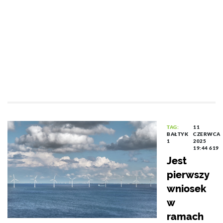
TAG:
11
BAŁTYK
CZERWCA
1
2025
19:44
619
Jest
pierwszy
wniosek
w
ramach