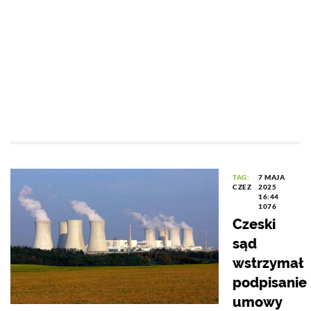
TAG:
7 MAJA
CZEZ
2025
16:44
1076
Czeski
sąd
wstrzymał
podpisanie
umowy