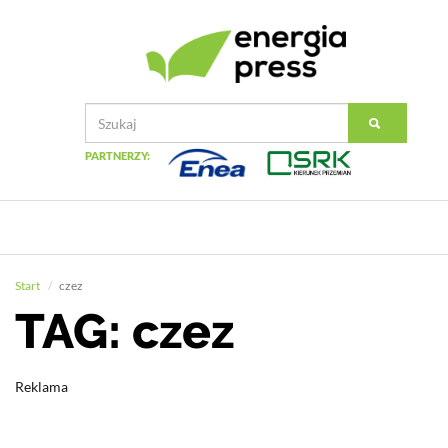
PARTNERZY:
Start
czez
TAG: czez
Reklama