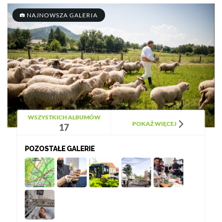
NAJNOWSZA GALERIA
WSZYSTKICH ALBUMÓW
POKAŻ WIĘCEJ
17
POZOSTAŁE GALERIE