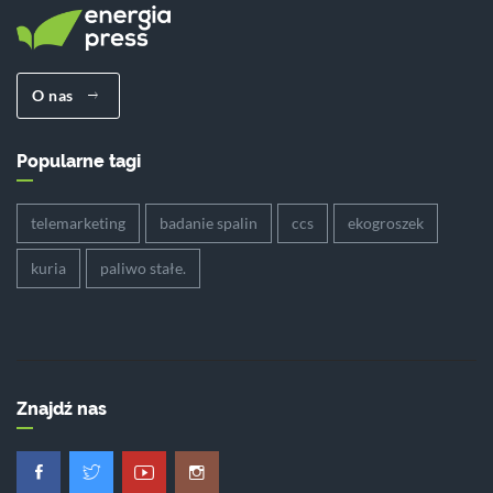
O nas
Popularne tagi
telemarketing
badanie spalin
ccs
ekogroszek
kuria
paliwo stałe.
Znajdź nas