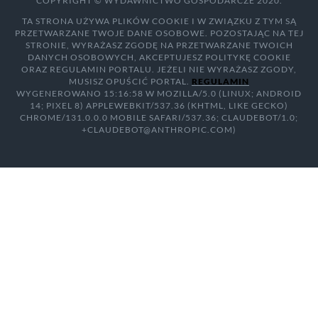
COPYRIGHT © WYDAWNICTWO GOSPODARCZE 2020.
TA STRONA UŻYWA PLIKÓW COOKIE I W ZWIĄZKU Z TYM SĄ
PRZETWARZANE TWOJE DANE OSOBOWE. POZOSTAJĄC NA TEJ
STRONIE, WYRAŻASZ ZGODĘ NA PRZETWARZANE TWOICH
DANYCH OSOBOWYCH, AKCEPTUJESZ POLITYKĘ COOKIE
ORAZ REGULAMIN PORTALU. JEŻELI NIE WYRAŻASZ ZGODY,
MUSISZ OPUŚCIĆ PORTAL.
REGULAMIN
WYGENEROWANO 15:16:58 W MOZILLA/5.0 (LINUX; ANDROID
14; PIXEL 8) APPLEWEBKIT/537.36 (KHTML, LIKE GECKO)
CHROME/131.0.0.0 MOBILE SAFARI/537.36; CLAUDEBOT/1.0;
+CLAUDEBOT@ANTHROPIC.COM)