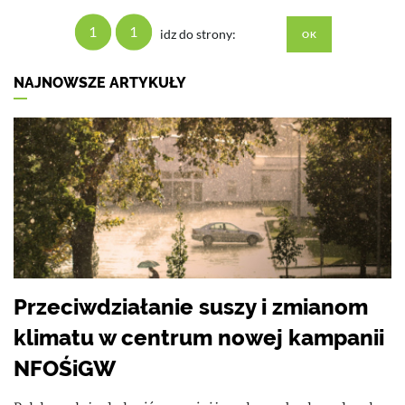
1
1
idz do strony:
NAJNOWSZE ARTYKUŁY
Przeciwdziałanie suszy i zmianom
klimatu w centrum nowej kampanii
NFOŚiGW