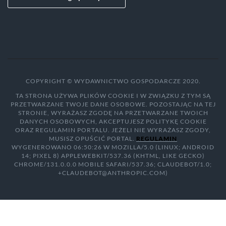
COPYRIGHT © WYDAWNICTWO GOSPODARCZE 2020.
TA STRONA UŻYWA PLIKÓW COOKIE I W ZWIĄZKU Z TYM SĄ
PRZETWARZANE TWOJE DANE OSOBOWE. POZOSTAJĄC NA TEJ
STRONIE, WYRAŻASZ ZGODĘ NA PRZETWARZANE TWOICH
DANYCH OSOBOWYCH, AKCEPTUJESZ POLITYKĘ COOKIE
ORAZ REGULAMIN PORTALU. JEŻELI NIE WYRAŻASZ ZGODY,
MUSISZ OPUŚCIĆ PORTAL.
REGULAMIN
WYGENEROWANO 06:50:26 W MOZILLA/5.0 (LINUX; ANDROID
14; PIXEL 8) APPLEWEBKIT/537.36 (KHTML, LIKE GECKO)
CHROME/131.0.0.0 MOBILE SAFARI/537.36; CLAUDEBOT/1.0;
+CLAUDEBOT@ANTHROPIC.COM)