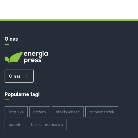
O nas
O nas
Popularne tagi
lotniska
pożary
efektywność
tomasz rożek
panele
tarcza finansowa