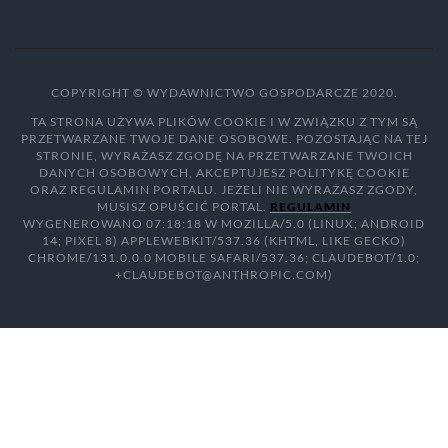
COPYRIGHT © WYDAWNICTWO GOSPODARCZE 2020.
TA STRONA UŻYWA PLIKÓW COOKIE I W ZWIĄZKU Z TYM SĄ
PRZETWARZANE TWOJE DANE OSOBOWE. POZOSTAJĄC NA TEJ
STRONIE, WYRAŻASZ ZGODĘ NA PRZETWARZANE TWOICH
DANYCH OSOBOWYCH, AKCEPTUJESZ POLITYKĘ COOKIE
ORAZ REGULAMIN PORTALU. JEŻELI NIE WYRAŻASZ ZGODY,
MUSISZ OPUŚCIĆ PORTAL.
REGULAMIN
WYGENEROWANO 07:18:18 W MOZILLA/5.0 (LINUX; ANDROID
14; PIXEL 8) APPLEWEBKIT/537.36 (KHTML, LIKE GECKO)
CHROME/131.0.0.0 MOBILE SAFARI/537.36; CLAUDEBOT/1.0;
+CLAUDEBOT@ANTHROPIC.COM)