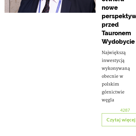
nowe
perspekty
przed
Tauronem
Wydobycie
Największą
inwestycją
wykonywaną
obecnie w
polskim
górnictwie
węgla
4287
Czytaj więcej