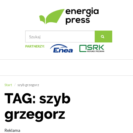
PARTNERZY:
Start
szyb grzegorz
TAG: szyb
grzegorz
Reklama