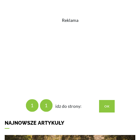
Reklama
1
1
idz do strony:
NAJNOWSZE ARTYKUŁY