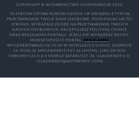
COPYRIGHT © WYDAWNICTWO GOSPODARCZE 2020.
TA STRONA UŻYWA PLIKÓW COOKIE I W ZWIĄZKU Z TYM SĄ
PRZETWARZANE TWOJE DANE OSOBOWE. POZOSTAJĄC NA TEJ
STRONIE, WYRAŻASZ ZGODĘ NA PRZETWARZANE TWOICH
DANYCH OSOBOWYCH, AKCEPTUJESZ POLITYKĘ COOKIE
ORAZ REGULAMIN PORTALU. JEŻELI NIE WYRAŻASZ ZGODY,
MUSISZ OPUŚCIĆ PORTAL.
REGULAMIN
WYGENEROWANO 06:55:05 W MOZILLA/5.0 (LINUX; ANDROID
14; PIXEL 8) APPLEWEBKIT/537.36 (KHTML, LIKE GECKO)
CHROME/131.0.0.0 MOBILE SAFARI/537.36; CLAUDEBOT/1.0;
+CLAUDEBOT@ANTHROPIC.COM)