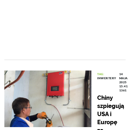
TAG:
14
INWERTERY
MAJA
2025
15:41
1361
Chiny
szpiegują
USA i
Europę