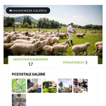
NAJNOWSZA GALERIA
WSZYSTKICH ALBUMÓW
POKAŻ WIĘCEJ
17
POZOSTAŁE GALERIE