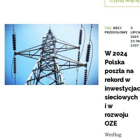
Czytaj więcej
TAG:
SIECI
3
PRZESYŁOWE
LIPC
2025
21:58
1537
W 2024
Polska
poszła na
rekord w
inwestycja
sieciowych
i w
rozwoju
OZE
Według