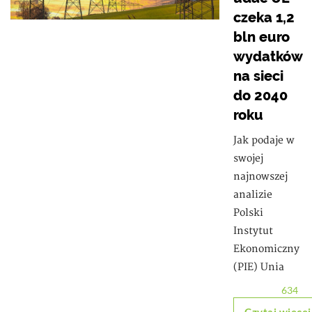
czeka 1,2
bln euro
wydatków
na sieci
do 2040
roku
Jak podaje w
swojej
najnowszej
analizie
Polski
Instytut
Ekonomiczny
(PIE) Unia
634