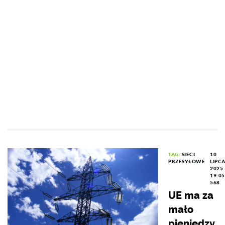
TAG:
SIECI
10
PRZESYŁOWE
LIPC
2025
19:05
568
UE ma za
mało
pieniędzy