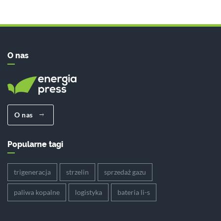
O nas
O nas
Popularne tagi
trigeneracja
strzelin
sprzedaż gazu
paliwa kopalne
logistyka
bateria li-s