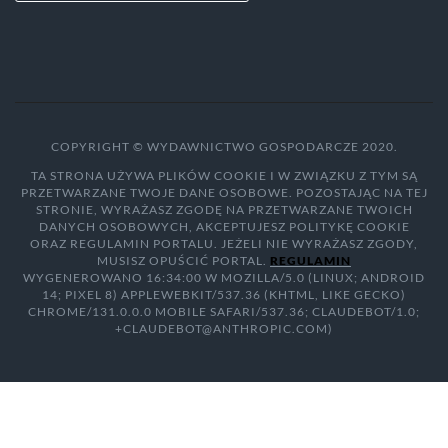
COPYRIGHT © WYDAWNICTWO GOSPODARCZE 2020.
TA STRONA UŻYWA PLIKÓW COOKIE I W ZWIĄZKU Z TYM SĄ
PRZETWARZANE TWOJE DANE OSOBOWE. POZOSTAJĄC NA TEJ
STRONIE, WYRAŻASZ ZGODĘ NA PRZETWARZANE TWOICH
DANYCH OSOBOWYCH, AKCEPTUJESZ POLITYKĘ COOKIE
ORAZ REGULAMIN PORTALU. JEŻELI NIE WYRAŻASZ ZGODY,
MUSISZ OPUŚCIĆ PORTAL.
REGULAMIN
WYGENEROWANO 16:34:00 W MOZILLA/5.0 (LINUX; ANDROID
14; PIXEL 8) APPLEWEBKIT/537.36 (KHTML, LIKE GECKO)
CHROME/131.0.0.0 MOBILE SAFARI/537.36; CLAUDEBOT/1.0;
+CLAUDEBOT@ANTHROPIC.COM)