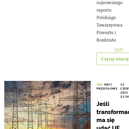
najnowszego
raportu
Polskiego
Towarzystwa
Przesyłu i
Rozdziału
1537
Czytaj więcej
TAG:
SIECI
13
PRZESYŁOWE
CZE
2025
21:2
Jeśli
transforma
ma się
udać UE