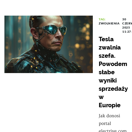
TAG:
30
ZWOLNIENIA
CZER
2025
11:27
Tesla
zwalnia
szefa.
Powodem
słabe
wyniki
sprzedaży
w
Europie
Jak donosi
portal
electrive.com