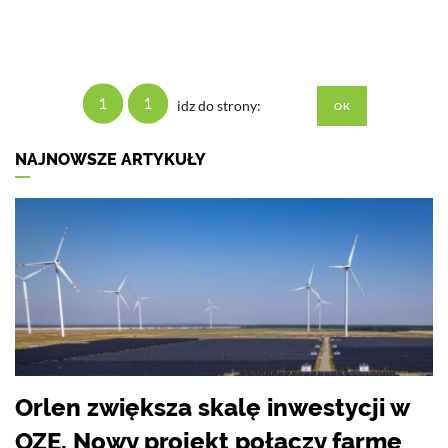
1
1
idz do strony:
NAJNOWSZE ARTYKUŁY
Orlen zwiększa skalę inwestycji w
OZE. Nowy projekt połączy farmę