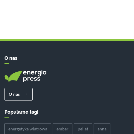
O nas
O nas
Popularne tagi
energetyka wiatrowa
ember
pellet
anna