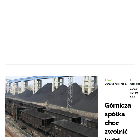
TAG:
1
ZWOLNIENIA
GRUD
2025
07:21
511
Górnicza
spółka
chce
zwolnić