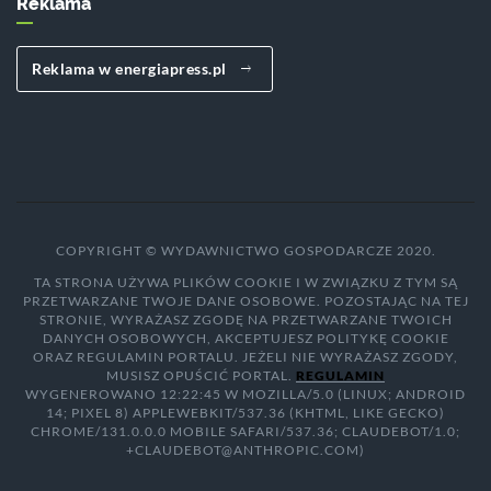
Reklama
Reklama w energiapress.pl
COPYRIGHT © WYDAWNICTWO GOSPODARCZE 2020.
TA STRONA UŻYWA PLIKÓW COOKIE I W ZWIĄZKU Z TYM SĄ
PRZETWARZANE TWOJE DANE OSOBOWE. POZOSTAJĄC NA TEJ
STRONIE, WYRAŻASZ ZGODĘ NA PRZETWARZANE TWOICH
DANYCH OSOBOWYCH, AKCEPTUJESZ POLITYKĘ COOKIE
ORAZ REGULAMIN PORTALU. JEŻELI NIE WYRAŻASZ ZGODY,
MUSISZ OPUŚCIĆ PORTAL.
REGULAMIN
WYGENEROWANO 12:22:45 W MOZILLA/5.0 (LINUX; ANDROID
14; PIXEL 8) APPLEWEBKIT/537.36 (KHTML, LIKE GECKO)
CHROME/131.0.0.0 MOBILE SAFARI/537.36; CLAUDEBOT/1.0;
+CLAUDEBOT@ANTHROPIC.COM)