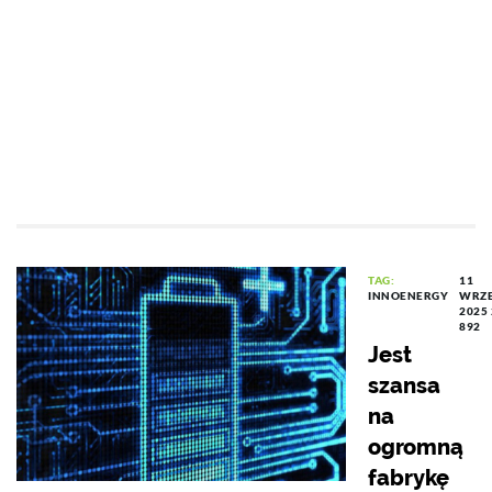
TAG:
11
INNOENERGY
WRZE
2025 
892
Jest
szansa
na
ogromną
fabrykę