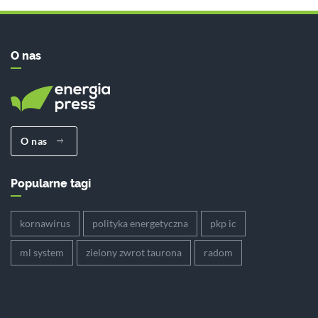
O nas
O nas
Popularne tagi
kornawirus
polityka energetyczna
pkp ic
ml system
zielony zwrot taurona
radom