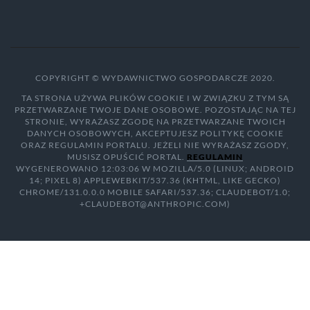
COPYRIGHT © WYDAWNICTWO GOSPODARCZE 2020.
TA STRONA UŻYWA PLIKÓW COOKIE I W ZWIĄZKU Z TYM SĄ
PRZETWARZANE TWOJE DANE OSOBOWE. POZOSTAJĄC NA TEJ
STRONIE, WYRAŻASZ ZGODĘ NA PRZETWARZANE TWOICH
DANYCH OSOBOWYCH, AKCEPTUJESZ POLITYKĘ COOKIE
ORAZ REGULAMIN PORTALU. JEŻELI NIE WYRAŻASZ ZGODY,
MUSISZ OPUŚCIĆ PORTAL.
REGULAMIN
WYGENEROWANO 12:03:06 W MOZILLA/5.0 (LINUX; ANDROID
14; PIXEL 8) APPLEWEBKIT/537.36 (KHTML, LIKE GECKO)
CHROME/131.0.0.0 MOBILE SAFARI/537.36; CLAUDEBOT/1.0;
+CLAUDEBOT@ANTHROPIC.COM)