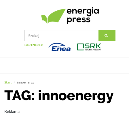
PARTNERZY:
Start
innoenergy
TAG: innoenergy
Reklama