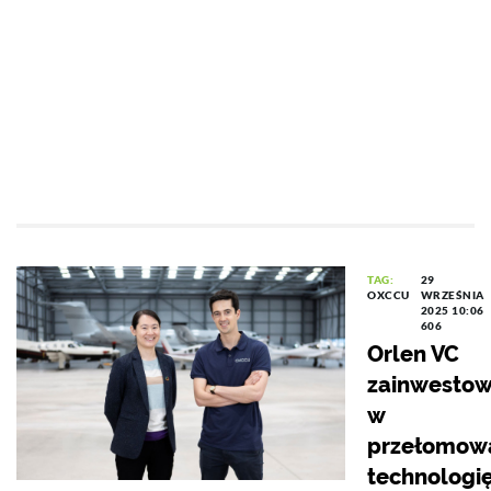
TAG:
29
OXCCU
WRZEŚNIA
2025 10:06
606
Orlen VC
zainwestow
w
przełomow
technologi