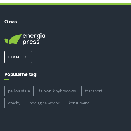
O nas
O nas
Popularne tagi
paliwa stałe
falownik hybrydowy
transport
czechy
pociąg na wodór
konsumenci