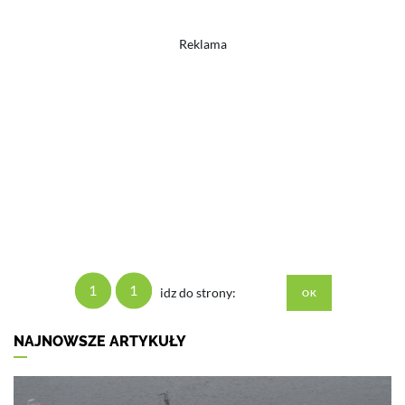
Reklama
1
1
idz do strony:
NAJNOWSZE ARTYKUŁY