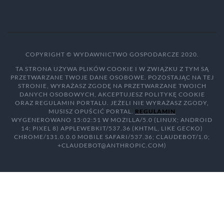
COPYRIGHT © WYDAWNICTWO GOSPODARCZE 2020.
TA STRONA UŻYWA PLIKÓW COOKIE I W ZWIĄZKU Z TYM SĄ
PRZETWARZANE TWOJE DANE OSOBOWE. POZOSTAJĄC NA TEJ
STRONIE, WYRAŻASZ ZGODĘ NA PRZETWARZANE TWOICH
DANYCH OSOBOWYCH, AKCEPTUJESZ POLITYKĘ COOKIE
ORAZ REGULAMIN PORTALU. JEŻELI NIE WYRAŻASZ ZGODY,
MUSISZ OPUŚCIĆ PORTAL.
REGULAMIN
WYGENEROWANO 15:02:51 W MOZILLA/5.0 (LINUX; ANDROID
14; PIXEL 8) APPLEWEBKIT/537.36 (KHTML, LIKE GECKO)
CHROME/131.0.0.0 MOBILE SAFARI/537.36; CLAUDEBOT/1.0;
+CLAUDEBOT@ANTHROPIC.COM)