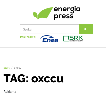
PARTNERZY:
Start
oxccu
TAG: oxccu
Reklama