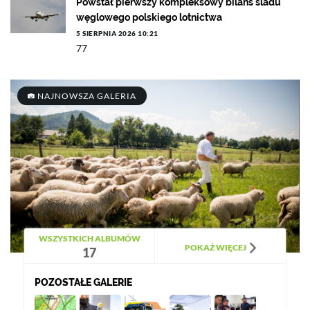
Powstał pierwszy kompleksowy bilans śladu
węglowego polskiego lotnictwa
5 SIERPNIA 2026 10:21
77
NAJNOWSZA GALERIA
WSZYSTKICH ALBUMÓW
POKAŻ WIĘCEJ
17
POZOSTAŁE GALERIE