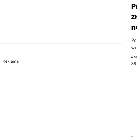
P
z
n
Po
wo
6 S
Reklama
38