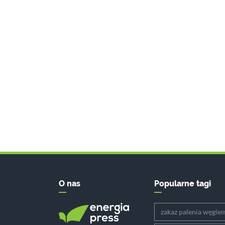
O nas
Popularne tagi
zakaz palenia węgle