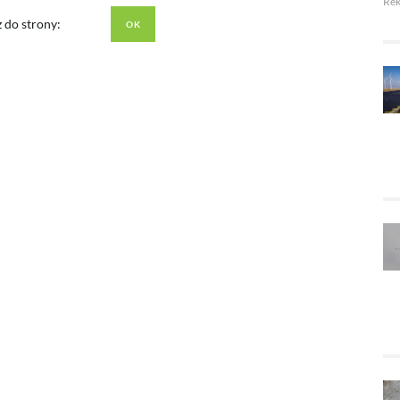
Re
z do strony: