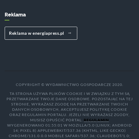
Reklama
Reklama w energiapress.pl
COPYRIGHT © WYDAWNICTWO GOSPODARCZE 2020.
TA STRONA UŻYWA PLIKÓW COOKIE I W ZWIĄZKU Z TYM SĄ
PRZETWARZANE TWOJE DANE OSOBOWE. POZOSTAJĄC NA TEJ
STRONIE, WYRAŻASZ ZGODĘ NA PRZETWARZANE TWOICH
DANYCH OSOBOWYCH, AKCEPTUJESZ POLITYKĘ COOKIE
ORAZ REGULAMIN PORTALU. JEŻELI NIE WYRAŻASZ ZGODY,
MUSISZ OPUŚCIĆ PORTAL.
REGULAMIN
WYGENEROWANO 01:55:01 W MOZILLA/5.0 (LINUX; ANDROID
14; PIXEL 8) APPLEWEBKIT/537.36 (KHTML, LIKE GECKO)
CHROME/131.0.0.0 MOBILE SAFARI/537.36; CLAUDEBOT/1.0;