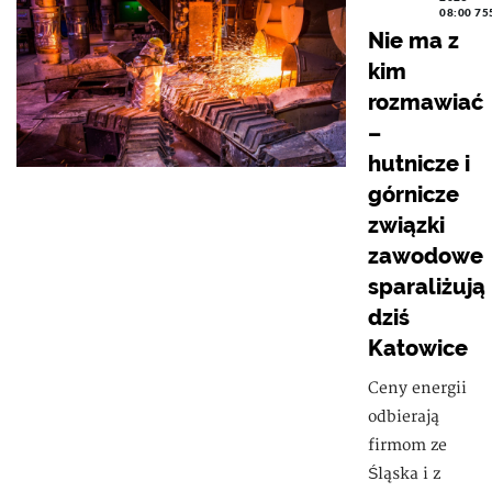
08:00
75
Nie ma z
kim
rozmawiać
–
hutnicze i
górnicze
związki
zawodowe
sparaliżują
dziś
Katowice
Ceny energii
odbierają
firmom ze
Śląska i z