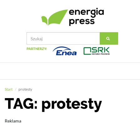
PARTNERZY:
Start
protesty
TAG: protesty
Reklama