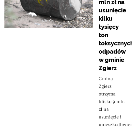
mln zł na
usunięcie
kilku
tysięcy
ton
toksycznyc
odpadów
w gminie
Zgierz
Gmina
Zgierz
otrzyma
blisko 9 mln
zł na
usunięcie i
unieszkodliwie