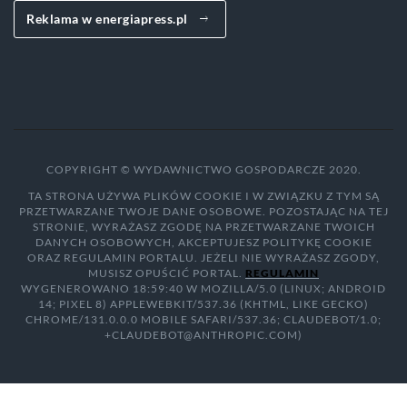
Reklama w energiapress.pl
COPYRIGHT © WYDAWNICTWO GOSPODARCZE 2020.
TA STRONA UŻYWA PLIKÓW COOKIE I W ZWIĄZKU Z TYM SĄ
PRZETWARZANE TWOJE DANE OSOBOWE. POZOSTAJĄC NA TEJ
STRONIE, WYRAŻASZ ZGODĘ NA PRZETWARZANE TWOICH
DANYCH OSOBOWYCH, AKCEPTUJESZ POLITYKĘ COOKIE
ORAZ REGULAMIN PORTALU. JEŻELI NIE WYRAŻASZ ZGODY,
MUSISZ OPUŚCIĆ PORTAL.
REGULAMIN
WYGENEROWANO 18:59:40 W MOZILLA/5.0 (LINUX; ANDROID
14; PIXEL 8) APPLEWEBKIT/537.36 (KHTML, LIKE GECKO)
CHROME/131.0.0.0 MOBILE SAFARI/537.36; CLAUDEBOT/1.0;
+CLAUDEBOT@ANTHROPIC.COM)