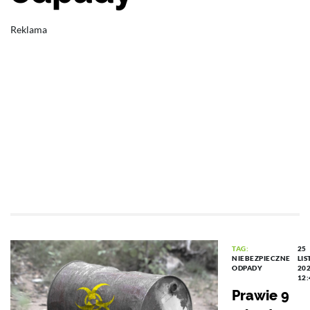
Reklama
TAG:
25
NIEBEZPIECZNE
LI
ODPADY
20
12
Prawie 9