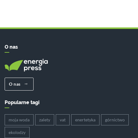
O nas
O nas
Popularne tagi
moja woda
zalety
vat
enertetyka
górnictwo
ekolodzy