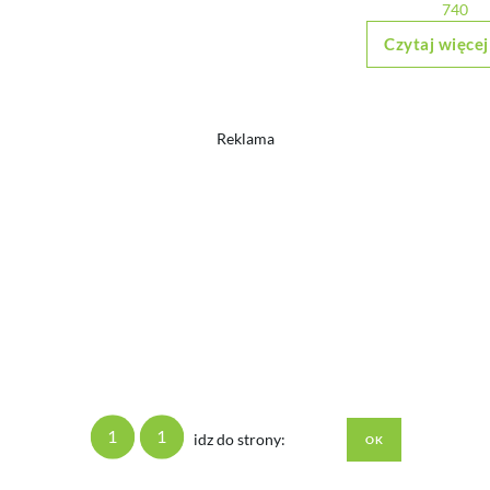
740
Czytaj więcej
Reklama
1
1
idz do strony: