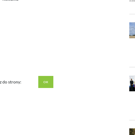
Re
z do strony: