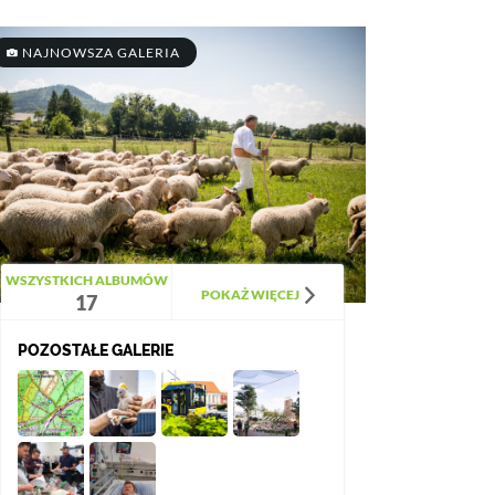
NAJNOWSZA GALERIA
WSZYSTKICH ALBUMÓW
POKAŻ WIĘCEJ
17
POZOSTAŁE GALERIE