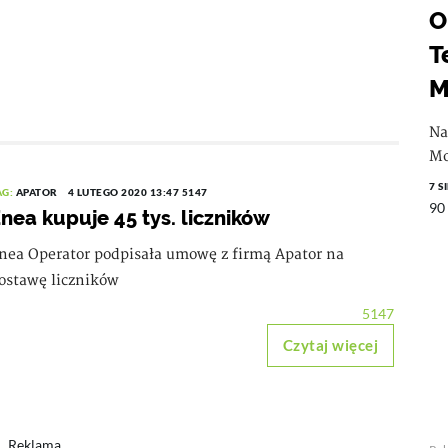
O
T
M
Na
Mo
7 S
AG:
APATOR
4 LUTEGO 2020 13:47
5147
90
nea kupuje 45 tys. liczników
nea Operator podpisała umowę z firmą Apator na
ostawę liczników
5147
Czytaj więcej
Reklama