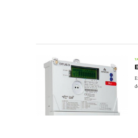
T
E
E
d