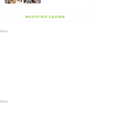
WSZYSTKIE GALERIE
klama
klama