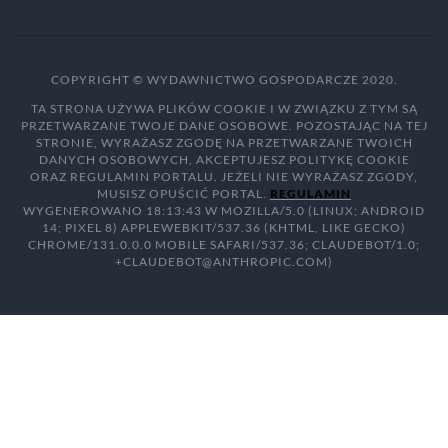
COPYRIGHT © WYDAWNICTWO GOSPODARCZE 2020.
TA STRONA UŻYWA PLIKÓW COOKIE I W ZWIĄZKU Z TYM SĄ
PRZETWARZANE TWOJE DANE OSOBOWE. POZOSTAJĄC NA TEJ
STRONIE, WYRAŻASZ ZGODĘ NA PRZETWARZANE TWOICH
DANYCH OSOBOWYCH, AKCEPTUJESZ POLITYKĘ COOKIE
ORAZ REGULAMIN PORTALU. JEŻELI NIE WYRAŻASZ ZGODY,
MUSISZ OPUŚCIĆ PORTAL.
REGULAMIN
WYGENEROWANO 18:13:43 W MOZILLA/5.0 (LINUX; ANDROID
14; PIXEL 8) APPLEWEBKIT/537.36 (KHTML, LIKE GECKO)
CHROME/131.0.0.0 MOBILE SAFARI/537.36; CLAUDEBOT/1.0;
+CLAUDEBOT@ANTHROPIC.COM)