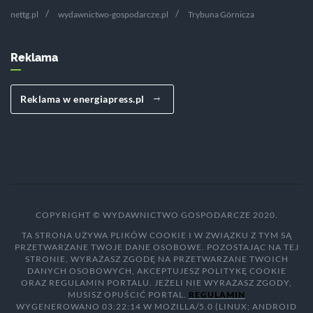
nettg.pl
wydawnictwo-gospodarcze.pl
Trybuna Górnicza
Reklama
Reklama w energiapress.pl
COPYRIGHT © WYDAWNICTWO GOSPODARCZE 2020.
TA STRONA UŻYWA PLIKÓW COOKIE I W ZWIĄZKU Z TYM SĄ
PRZETWARZANE TWOJE DANE OSOBOWE. POZOSTAJĄC NA TEJ
STRONIE, WYRAŻASZ ZGODĘ NA PRZETWARZANE TWOICH
DANYCH OSOBOWYCH, AKCEPTUJESZ POLITYKĘ COOKIE
ORAZ REGULAMIN PORTALU. JEŻELI NIE WYRAŻASZ ZGODY,
MUSISZ OPUŚCIĆ PORTAL.
REGULAMIN
WYGENEROWANO 03:22:14 W MOZILLA/5.0 (LINUX; ANDROID