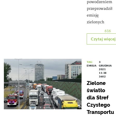
powodzeniem
przeprowadził
emisję
zielonych
616
Czytaj więcej
TAG:
3
EMISJA
GRUDNIA
2021
11:38
3602
​​Zielone
światło
dla Stref
Czystego
Transportu