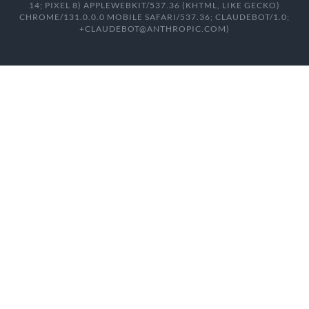
14; PIXEL 8) APPLEWEBKIT/537.36 (KHTML, LIKE GECKO)
CHROME/131.0.0.0 MOBILE SAFARI/537.36; CLAUDEBOT/1.0;
+CLAUDEBOT@ANTHROPIC.COM)