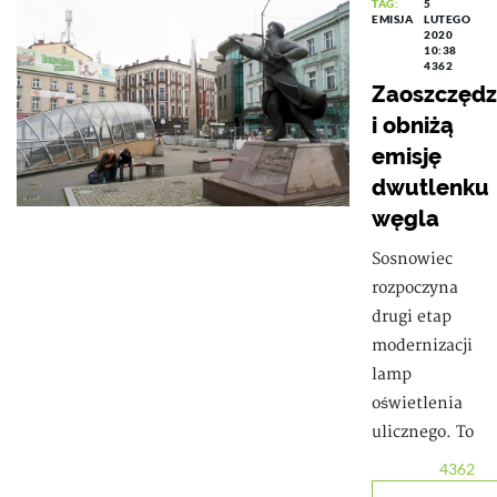
TAG:
5
EMISJA
LUTEGO
2020
10:38
4362
Zaoszczęd
i obniżą
emisję
dwutlenku
węgla
Sosnowiec
rozpoczyna
drugi etap
modernizacji
lamp
oświetlenia
ulicznego. To
4362