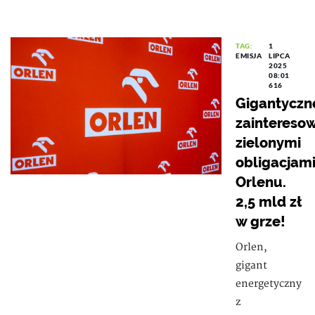
TAG:
1
EMISJA
LIPCA
2025
08:01
616
Gigantyczn
zaintereso
zielonymi
obligacjam
Orlenu.
2,5 mld zł
w grze!
Orlen,
gigant
energetyczny
z