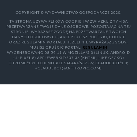
COPYRIGHT © WYDAWNICTWO GOSPODARCZE 2020.
TA STRONA UŻYWA PLIKÓW COOKIE I W ZWIĄZKU Z TYM SĄ
PRZETWARZANE TWOJE DANE OSOBOWE. POZOSTAJĄC NA TEJ
STRONIE, WYRAŻASZ ZGODĘ NA PRZETWARZANE TWOICH
DANYCH OSOBOWYCH, AKCEPTUJESZ POLITYKĘ COOKIE
ORAZ REGULAMIN PORTALU. JEŻELI NIE WYRAŻASZ ZGODY,
MUSISZ OPUŚCIĆ PORTAL.
REGULAMIN
WYGENEROWANO 08:59:11 W MOZILLA/5.0 (LINUX; ANDROID
14; PIXEL 8) APPLEWEBKIT/537.36 (KHTML, LIKE GECKO)
CHROME/131.0.0.0 MOBILE SAFARI/537.36; CLAUDEBOT/1.0;
+CLAUDEBOT@ANTHROPIC.COM)