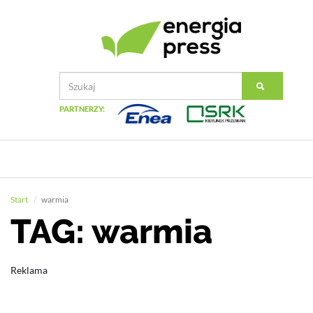
PARTNERZY:
Start
warmia
TAG: warmia
Reklama