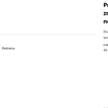
P
z
n
Po
wo
6 S
Reklama
45