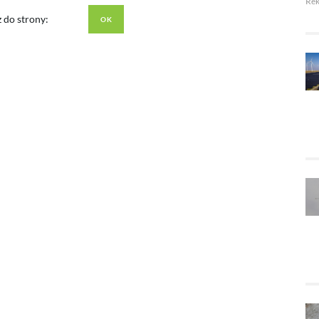
Re
z do strony: