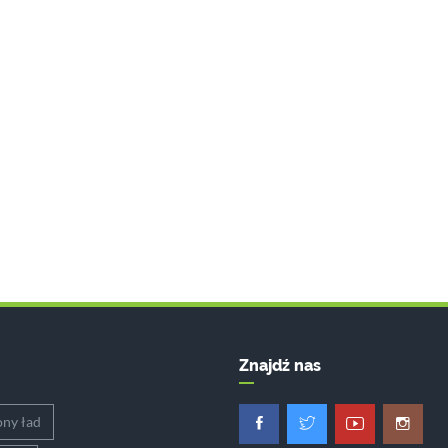
Znajdź nas
ony ład