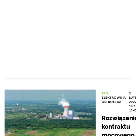
TAG:
2
ELEKTROWNIA
LUT
OSTROŁĘKA
202
10:
154
Rozwiązani
kontraktu
mocowego