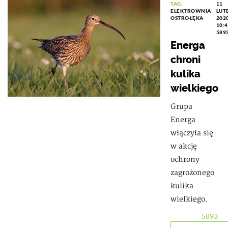
TAG:
11
ELEKTROWNIA
LUT
OSTROŁĘKA
202
10:
589
Energa
chroni
kulika
wielkiego
Grupa
Energa
włączyła się
w akcję
ochrony
zagrożonego
kulika
wielkiego.
5893