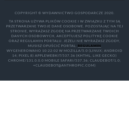
COPYRIGHT © WYDAWNICTWO GOSPODARCZE 2020.
TA STRONA UŻYWA PLIKÓW COOKIE I W ZWIĄZKU Z TYM SĄ
PRZETWARZANE TWOJE DANE OSOBOWE. POZOSTAJĄC NA TEJ
STRONIE, WYRAŻASZ ZGODĘ NA PRZETWARZANE TWOICH
DANYCH OSOBOWYCH, AKCEPTUJESZ POLITYKĘ COOKIE
ORAZ REGULAMIN PORTALU. JEŻELI NIE WYRAŻASZ ZGODY,
MUSISZ OPUŚCIĆ PORTAL.
REGULAMIN
WYGENEROWANO 10:22:02 W MOZILLA/5.0 (LINUX; ANDROID
14; PIXEL 8) APPLEWEBKIT/537.36 (KHTML, LIKE GECKO)
CHROME/131.0.0.0 MOBILE SAFARI/537.36; CLAUDEBOT/1.0;
+CLAUDEBOT@ANTHROPIC.COM)