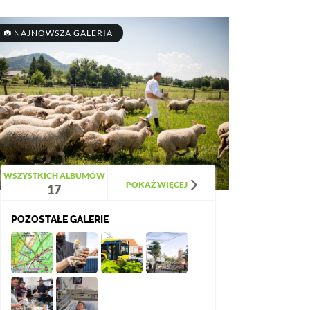
NAJNOWSZA GALERIA
WSZYSTKICH ALBUMÓW
POKAŻ WIĘCEJ
17
POZOSTAŁE GALERIE