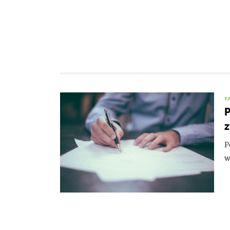
T
P
z
P
w