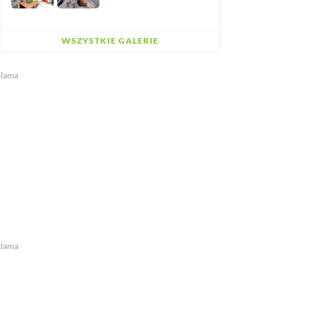
WSZYSTKIE GALERIE
klama
klama