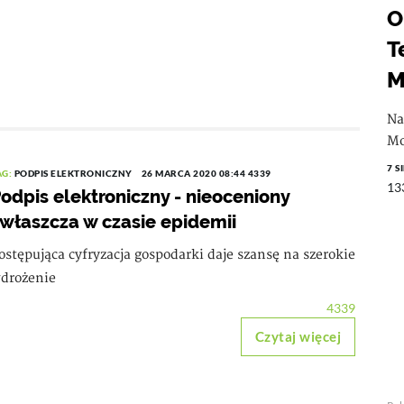
O
T
M
Na
Mo
7 S
AG:
PODPIS ELEKTRONICZNY
26 MARCA 2020 08:44
4339
13
odpis elektroniczny - nieoceniony
właszcza w czasie epidemii
ostępująca cyfryzacja gospodarki daje szansę na szerokie
drożenie
4339
Czytaj więcej