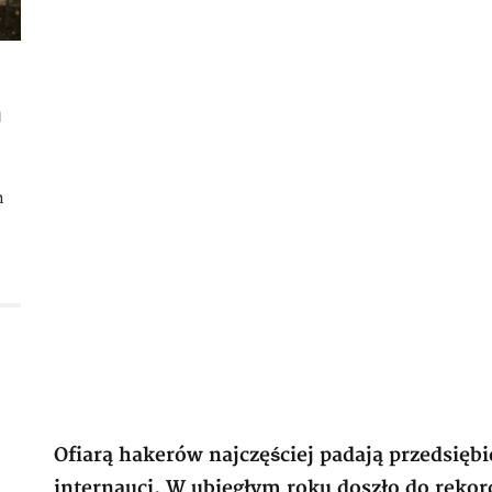
m
h
Ofiarą hakerów najczęściej padają przedsiębi
internauci. W ubiegłym roku doszło do reko