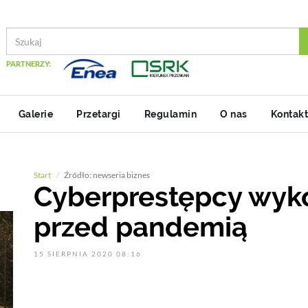
PARTNERZY:
Galerie
Przetargi
Regulamin
O nas
Kontakt
Start
Źródło: newseria biznes
Cyberprestępcy wyko
przed pandemią
15 SIERPNIA 2020 08:16