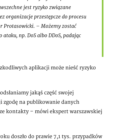
owszechne jest ryzyko związane
z organizacje przestępcze do procesu
or Protasowicki. – Możemy zostać
 ataku, np. DoS albo DDoS, padając
szkodliwych aplikacji może nieść ryzyko
odsłaniamy jakąś część swojej
ji zgodę na publikowanie danych
sze kontakty – mówi ekspert warszawskiej
roku doszło do prawie 7,1 tys. przypadków