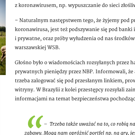
z koronawirusem, np. wypuszczanie do sieci złoś
– Naturalnym następstwem tego, że żyjemy pod p
koronawirusa, jest też podszywanie się pod banki i
i prywatne, oraz próby wyłudzenia od nas środków 
warszawskiej WSB.
Głośno było o wiadomościach rozsyłanych przez 
prywatnych pieniędzy przez NBP. Informowali, że
trzeba zalogować się pod przesłanym linkiem, pro
witryny. W Brazylii z kolei przestępcy rozsyłali 
informacjami na temat bezpieczeństwa pochodzą
– Trzeba także uważać na to, co robią na
zabawy. Mogą nam opróżnić portfel np. na gry, j