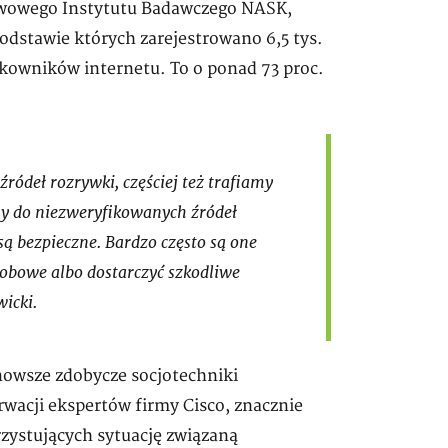
stwowego Instytutu Badawczego NASK,
odstawie których zarejestrowano 6,5 tys.
owników internetu. To o ponad 73 proc.
ródeł rozrywki, częściej też trafiamy
my do niezweryfikowanych źródeł
 są bezpieczne. Bardzo często są one
sobowe albo dostarczyć szkodliwe
icki.
jnowsze zdobycze socjotechniki
wacji ekspertów firmy Cisco, znacznie
zystujących sytuację związaną