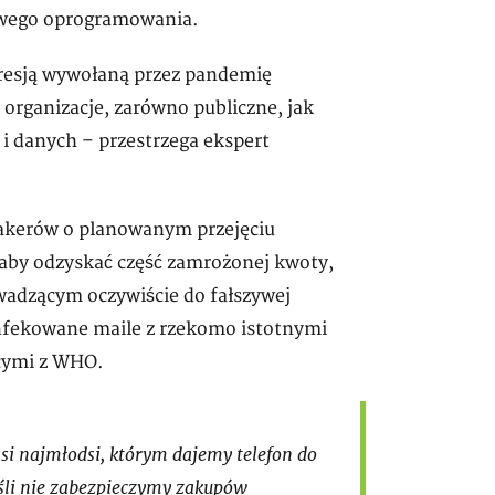
liwego oprogramowania.
resją wywołaną przez pandemię
 organizacje, zarówno publiczne, jak
i danych – przestrzega ekspert
hakerów o planowanym przejęciu
 aby odzyskać część zamrożonej kwoty,
wadzącym oczywiście do fałszywej
zainfekowane maile z rzekomo istotnymi
cymi z WHO.
si najmłodsi, którym dajemy telefon do
eśli nie zabezpieczymy zakupów