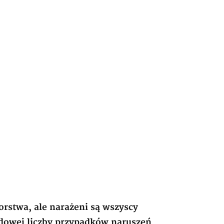
orstwa, ale narażeni są wszyscy
rdowej liczby przypadków naruszeń