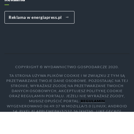
Reklama w energiapress.pl
COPYRIGHT © WYDAWNICTWO GOSPODARCZE 2020.
TA STRONA UŻYWA PLIKÓW COOKIE I W ZWIĄZKU Z TYM SĄ
PRZETWARZANE TWOJE DANE OSOBOWE. POZOSTAJĄC NA TEJ
STRONIE, WYRAŻASZ ZGODĘ NA PRZETWARZANE TWOICH
DANYCH OSOBOWYCH, AKCEPTUJESZ POLITYKĘ COOKIE
ORAZ REGULAMIN PORTALU. JEŻELI NIE WYRAŻASZ ZGODY,
MUSISZ OPUŚCIĆ PORTAL.
REGULAMIN
WYGENEROWANO 06:49:37 W MOZILLA/5.0 (LINUX; ANDROID
14; PIXEL 8) APPLEWEBKIT/537.36 (KHTML, LIKE GECKO)
CHROME/131.0.0.0 MOBILE SAFARI/537.36; CLAUDEBOT/1.0;
+CLAUDEBOT@ANTHROPIC.COM)