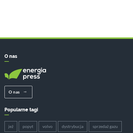
O nas
O nas
Popularne tagi
jeż
popyt
volvo
dystrybucja
sprzedaż gazu