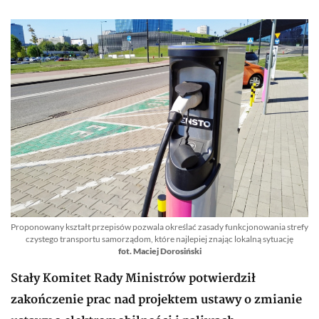
Proponowany kształt przepisów pozwala określać zasady funkcjonowania strefy
czystego transportu samorządom, które najlepiej znając lokalną sytuację
fot. Maciej Dorosiński
Stały Komitet Rady Ministrów potwierdził
zakończenie prac nad projektem ustawy o zmianie