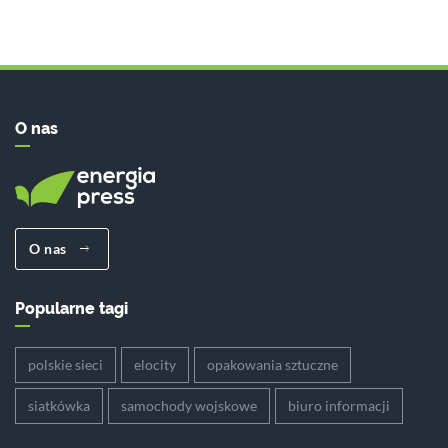
O nas
O nas
Popularne tagi
polskie sieci
elocity
opakowania sztuczne
siatkówka
samochody wojskowe
biuro informacji